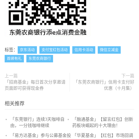
标签：
京东活动
支付宝红包活动
信用卡活动
微信立减金
首绑有礼
东莞农商银行
上一篇
下一篇
「招商基金」每日首次分享邀请
「东莞农商银行」信用卡支付好
页面即可获得现金券
优惠（十月集）
相关推荐
「东莞银行」连续3天咖啡自
「融通基金」【留言红包】创新
由，一分钱咖啡继续
药板块崛起的十大理由！
抢
「易方达基金」参与公募基金投
「华夏基金」【红包】市场回调
沙