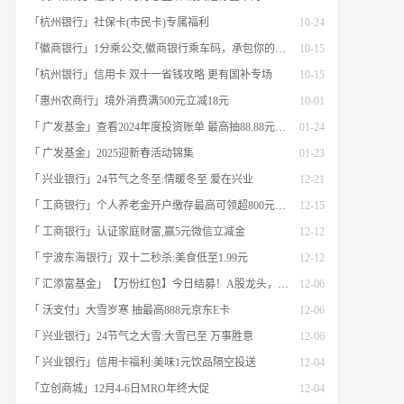
「杭州银行」社保卡(市民卡)专属福利
10-24
「徽商银行」1分乘公交,徽商银行乘车码，承包你的秋日趣味出行[限合肥]
10-15
「杭州银行」信用卡 双十一省钱攻略 更有国补专场
10-15
「惠州农商行」境外消费满500元立减18元
10-01
「 广发基金」查看2024年度投资账单 最高抽88.88元红包
01-24
「 广发基金」2025迎新春活动锦集
01-23
「 兴业银行」24节气之冬至:情暖冬至 爱在兴业
12-21
「 工商银行」个人养老金开户缴存最高可领超800元立减金
12-15
「 工商银行」认证家庭财富,赢5元微信立减金
12-12
「 宁波东海银行」双十二秒杀:美食低至1.99元
12-12
「 汇添富基金」【万份红包】今日结募！A股龙头，尽入此基矣
12-06
「 沃支付」大雪岁寒 抽最高888元京东E卡
12-06
「 兴业银行」24节气之大雪:大雪已至 万事胜意
12-06
「 兴业银行」信用卡福利:美味1元饮品隔空投送
12-04
「立创商城」12月4-6日MRO年终大促
12-04