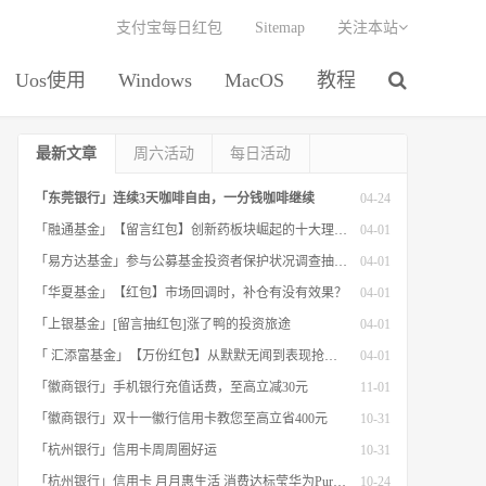
支付宝每日红包
Sitemap
关注本站
Uos使用
Windows
MacOS
教程
最新文章
周六活动
每日活动
「东莞银行」连续3天咖啡自由，一分钱咖啡继续
04-24
「融通基金」【留言红包】创新药板块崛起的十大理由！
04-01
「易方达基金」参与公募基金投资者保护状况调查抽红包
04-01
「华夏基金」【红包】市场回调时，补仓有没有效果？
04-01
「上银基金」[留言抽红包]​涨了鸭的投资旅途
04-01
「 汇添富基金」【万份红包】从默默无闻到表现抢眼，有色金属经历了什么？
04-01
「徽商银行」手机银行充值话费，至高立减30元
11-01
「徽商银行」双十一徽行信用卡教您至高立省400元
10-31
「杭州银行」信用卡周周圈好运
10-31
「杭州银行」信用卡 月月惠生活 消费达标莹华为PuraX MateBook14等好礼
10-24