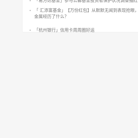
「易方达基金」参与公募基金投资者保护状况调查抽红
「 汇添富基金」【万份红包】从默默无闻到表现抢眼
金属经历了什么？
「杭州银行」信用卡周周圈好运