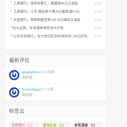
「 工商银行」体验结售汇，赢最高88元立减金
12-03
「 工商银行」江苏:微信绑卡满20元最高减9.9元
12-03
「 大连银行」周周刷赢至高188.18元微信立减金
12-02
「光大证券」年末理财季奖池大升级
12-02
「 山东农商银行」支付宝扫红包码领农信1.88元红包
12-01
最新评论
qnqdqddcvr
(11-20)说：
真好呢
fvwkeyhypx
(11-14)说：
真好呢
标签云
东莞银行 （1）
留言红包 （2）
有奖调查 （1）