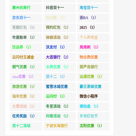
惠州农商行
抖音双十一
淘宝双十一
（1）
（1）
（2）
京东双十一
月月惠 （1）
浙BA （1）
（1）
答题红包 （1）
预约红包 （1）
2025 （1）
年度账单 （1）
体验活动 （1）
个人养老金
（1）
饮品券 （1）
沃支付 （1）
周周刷 （1）
云闪付立减金
大连银行 （2）
物业费优惠
（1）
（1）
燃气优惠 （1）
水费优惠 （1）
葫芦岛银行
（1）
visa优惠 （1）
双十二 （1）
运通优惠 （1）
旅游优惠 （1）
蜜雪冰城优惠
霸王茶姬优惠
（1）
（1）
瑞幸优惠 （1）
云闪付 （1）
微信小程序
（1）
大雪活动 （1）
冬至活动 （1）
模拟盘 （1）
任务奖励 （1）
问卷活动 （1）
岁末红包节
（1）
双十二活动
宁波东海银行
沈阳优惠 （1）
（1）
（1）