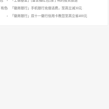
论
包
「上银基金」[留言抽红包]​涨了鸭的投资旅途
抢
，有色
「徽商银行」手机银行充值话费，至高立减30元
沙
「徽商银行」双十一徽行信用卡教您至高立省400元
发