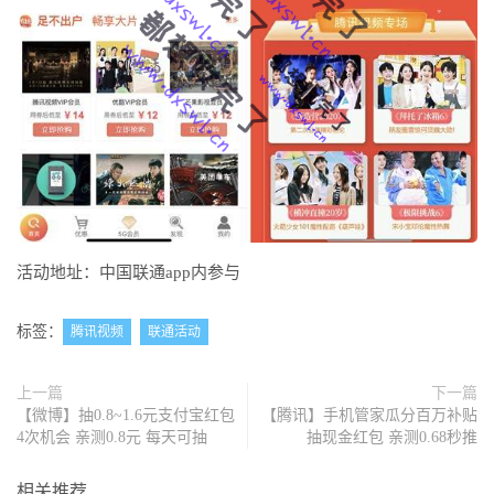
活动地址：中国联通app内参与
标签：
腾讯视频
联通活动
上一篇
下一篇
【微博】抽0.8~1.6元支付宝红包
【腾讯】手机管家瓜分百万补贴
4次机会 亲测0.8元 每天可抽
抽现金红包 亲测0.68秒推
相关推荐