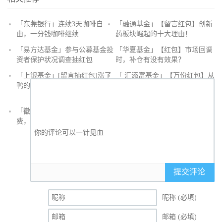
「东莞银行」连续3天咖啡自
「融通基金」【留言红包】创新
由，一分钱咖啡继续
药板块崛起的十大理由！
抢
「易方达基金」参与公募基金投
「华夏基金」【红包】市场回调
沙
资者保护状况调查抽红包
时，补仓有没有效果？
发
「上银基金」[留言抽红包]​涨了
「 汇添富基金」【万份红包】从
鸭的投资旅途
默默无闻到表现抢眼，有色金属
经历了什么？
「徽商银行」手机银行充值话
「徽商银行」双十一徽行信用卡
费，至高立减30元
教您至高立省400元
提交评论
昵称 (必填)
邮箱 (必填)