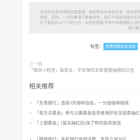
本站信息来自网络收集整理，版权争议与本站无关。本站发
用途，否则，一切后果请下载者自负，我们不保证内容的长
在下载后的24个小时之内，从您的电脑/手机中彻底删除上
我们联
标签：
免费视频会员活动
上一篇
「微信小程序」每周五：平安保险关爱健康抽随机红包
相关推荐
「东莞银行」连续3天咖啡自由，一分钱咖啡继续
「易方达基金」参与公募基金投资者保护状况调查抽红
「上银基金」[留言抽红包]​涨了鸭的投资旅途
「徽商银行」手机银行充值话费，至高立减30元