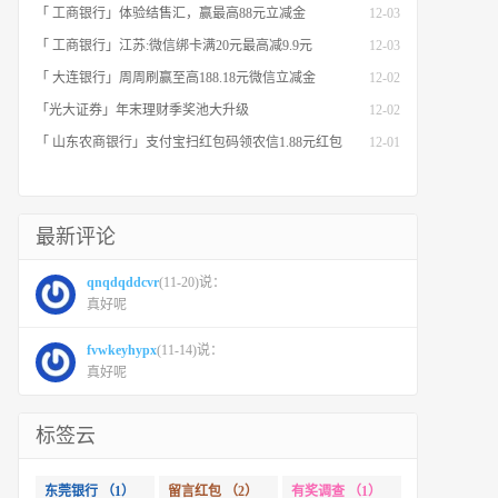
「 工商银行」体验结售汇，赢最高88元立减金
12-03
「 工商银行」江苏:微信绑卡满20元最高减9.9元
12-03
「 大连银行」周周刷赢至高188.18元微信立减金
12-02
「光大证券」年末理财季奖池大升级
12-02
「 山东农商银行」支付宝扫红包码领农信1.88元红包
12-01
最新评论
qnqdqddcvr
(11-20)说：
真好呢
fvwkeyhypx
(11-14)说：
真好呢
标签云
东莞银行 （1）
留言红包 （2）
有奖调查 （1）