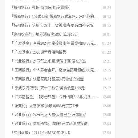
「杭州银行」社保卡(市民卡)专属福利
10-24
「徽商银行」1分乘公交,徽商银行乘车码，承包你的秋日趣味出行[限合肥]
10-15
「杭州银行」信用卡 双十一省钱攻略 更有国补专场
10-15
「惠州农商行」境外消费满500元立减18元
10-01
「 广发基金」查看2024年度投资账单 最高抽88.88元红包
01-24
「 广发基金」2025迎新春活动锦集
01-23
「 兴业银行」24节气之冬至:情暖冬至 爱在兴业
12-21
「 工商银行」个人养老金开户缴存最高可领超800元立减金
12-15
「 工商银行」认证家庭财富,赢5元微信立减金
12-12
「 宁波东海银行」双十二秒杀:美食低至1.99元
12-12
「 汇添富基金」【万份红包】今日结募！A股龙头，尽入此基矣
12-06
「 沃支付」大雪岁寒 抽最高888元京东E卡
12-06
「 兴业银行」24节气之大雪:大雪已至 万事胜意
12-06
「 兴业银行」信用卡福利:美味1元饮品隔空投送
12-04
「立创商城」12月4-6日MRO年终大促
12-04