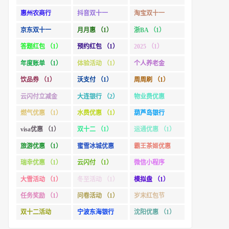
惠州农商行
抖音双十一
淘宝双十一
（1）
（1）
（2）
京东双十一
月月惠 （1）
浙BA （1）
（1）
答题红包 （1）
预约红包 （1）
2025 （1）
年度账单 （1）
体验活动 （1）
个人养老金
（1）
饮品券 （1）
沃支付 （1）
周周刷 （1）
云闪付立减金
大连银行 （2）
物业费优惠
（1）
（1）
燃气优惠 （1）
水费优惠 （1）
葫芦岛银行
（1）
visa优惠 （1）
双十二 （1）
运通优惠 （1）
旅游优惠 （1）
蜜雪冰城优惠
霸王茶姬优惠
（1）
（1）
瑞幸优惠 （1）
云闪付 （1）
微信小程序
（1）
大雪活动 （1）
冬至活动 （1）
模拟盘 （1）
任务奖励 （1）
问卷活动 （1）
岁末红包节
（1）
双十二活动
宁波东海银行
沈阳优惠 （1）
（1）
（1）