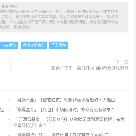
免责声明：
布的所有内容仅限用于学习和研究目的。不得将上述内容用于商业或者非法
久可用性，通过使用本站工具或内容，随之而来的风险与本站无关，您必须
述内容。本站提倡支持正版工具。我们非常重视版权问题，如有侵权请邮件与
系处理，敬请谅解！
App活动
腾讯视频会员
平安活动
下一篇
「跑跑卡丁车」每日打call抽Q币及游戏道具
「融通基金」【留言红包】创新药板块崛起的十大理由！
评
论
包
「华夏基金」【红包】市场回调时，补仓有没有效果？
抢
「 汇添富基金」【万份红包】从默默无闻到表现抢眼，有色
沙
金属经历了什么？
发
「徽商银行」双十一徽行信用卡教您至高立省400元