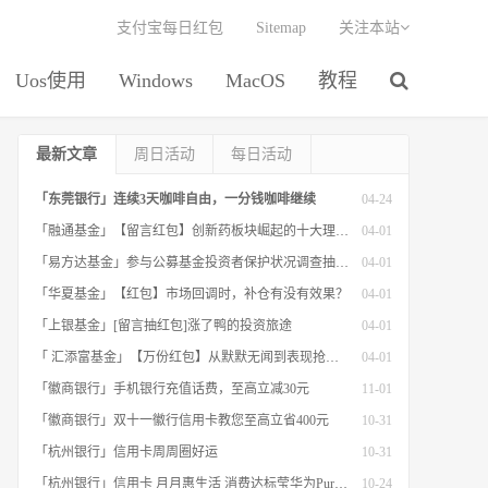
支付宝每日红包
Sitemap
关注本站
Uos使用
Windows
MacOS
教程
最新文章
周日活动
每日活动
「东莞银行」连续3天咖啡自由，一分钱咖啡继续
04-24
「融通基金」【留言红包】创新药板块崛起的十大理由！
04-01
「易方达基金」参与公募基金投资者保护状况调查抽红包
04-01
「华夏基金」【红包】市场回调时，补仓有没有效果？
04-01
「上银基金」[留言抽红包]​涨了鸭的投资旅途
04-01
「 汇添富基金」【万份红包】从默默无闻到表现抢眼，有色金属经历了什么？
04-01
「徽商银行」手机银行充值话费，至高立减30元
11-01
「徽商银行」双十一徽行信用卡教您至高立省400元
10-31
「杭州银行」信用卡周周圈好运
10-31
「杭州银行」信用卡 月月惠生活 消费达标莹华为PuraX MateBook14等好礼
10-24