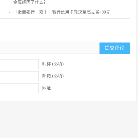
沙
金属经历了什么？
发
「徽商银行」双十一徽行信用卡教您至高立省400元
提交评论
昵称 (必填)
邮箱 (必填)
网址