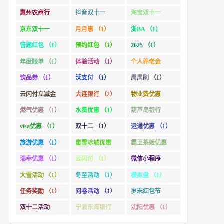
惠州农商行
抖音双十一
淘宝双十一
（1）
（1）
（2）
京东双十一
月月惠 （1）
浙BA （1）
（1）
答题红包 （1）
预约红包 （1）
2025 （1）
年度账单 （1）
体验活动 （1）
个人养老金
（1）
饮品券 （1）
沃支付 （1）
周周刷 （1）
云闪付立减金
大连银行 （2）
物业费优惠
（1）
（1）
燃气优惠 （1）
水费优惠 （1）
葫芦岛银行
（1）
visa优惠 （1）
双十二 （1）
运通优惠 （1）
旅游优惠 （1）
蜜雪冰城优惠
霸王茶姬优惠
（1）
（1）
瑞幸优惠 （1）
云闪付 （1）
微信小程序
（1）
大雪活动 （1）
冬至活动 （1）
模拟盘 （1）
任务奖励 （1）
问卷活动 （1）
岁末红包节
（1）
双十二活动
宁波东海银行
沈阳优惠 （1）
（1）
（1）