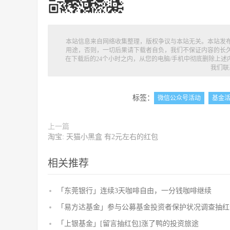
本站信息来自网络收集整理，版权争议与本站无关。本站发
用途，否则，一切后果请下载者自负，我们不保证内容的长
在下载后的24个小时之内，从您的电脑/手机中彻底删除上
我们联
标签：
微信公众号活动
基金
上一篇
淘宝: 天猫小黑盒 有2元左右的红包
相关推荐
「东莞银行」连续3天咖啡自由，一分钱咖啡继续
「易方达基金」参与公募基金投资者保护状况调查抽红
「上银基金」[留言抽红包]​涨了鸭的投资旅途