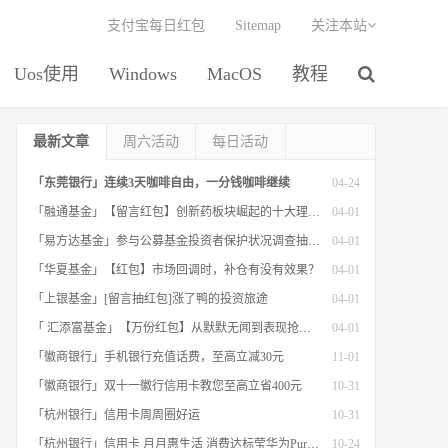
支付宝每日红包
Sitemap
关注本站
Uos使用
Windows
MacOS
教程
最新文章
周六活动
每日活动
「东莞银行」连续3天咖啡自由，一分钱咖啡继续
04-24
「融通基金」【留言红包】创新药板块崛起的十大理由！
04-01
「易方达基金」参与公募基金投资者保护状况调查抽红包
04-01
「华夏基金」【红包】市场回调时，补仓有没有效果？
04-01
「上银基金」[留言抽红包]​涨了鸭的投资旅途
04-01
「 汇添富基金」【万份红包】从默默无闻到表现抢眼，有色金属经历了什么？
04-01
「徽商银行」手机银行充值话费，至高立减30元
11-01
「徽商银行」双十一徽行信用卡教您至高立省400元
10-31
「杭州银行」信用卡周周圈好运
10-31
「杭州银行」信用卡 月月惠生活 消费达标莹华为PuraX MateBook14等好礼
10-24