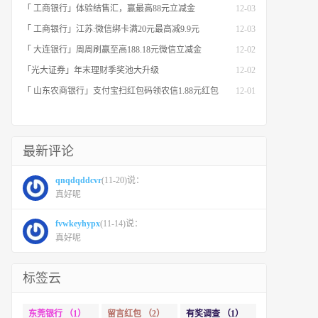
「 工商银行」体验结售汇，赢最高88元立减金
12-03
「 工商银行」江苏:微信绑卡满20元最高减9.9元
12-03
「 大连银行」周周刷赢至高188.18元微信立减金
12-02
「光大证券」年末理财季奖池大升级
12-02
「 山东农商银行」支付宝扫红包码领农信1.88元红包
12-01
最新评论
qnqdqddcvr
(11-20)说：
真好呢
fvwkeyhypx
(11-14)说：
真好呢
标签云
东莞银行 （1）
留言红包 （2）
有奖调查 （1）