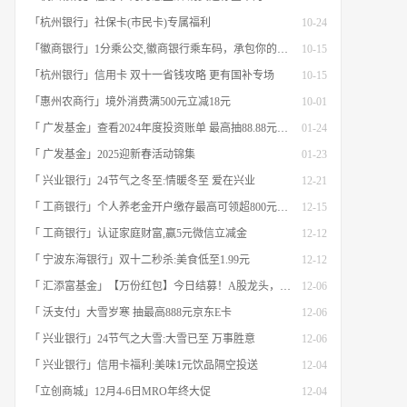
「杭州银行」社保卡(市民卡)专属福利
10-24
「徽商银行」1分乘公交,徽商银行乘车码，承包你的秋日趣味出行[限合肥]
10-15
「杭州银行」信用卡 双十一省钱攻略 更有国补专场
10-15
「惠州农商行」境外消费满500元立减18元
10-01
「 广发基金」查看2024年度投资账单 最高抽88.88元红包
01-24
「 广发基金」2025迎新春活动锦集
01-23
「 兴业银行」24节气之冬至:情暖冬至 爱在兴业
12-21
「 工商银行」个人养老金开户缴存最高可领超800元立减金
12-15
「 工商银行」认证家庭财富,赢5元微信立减金
12-12
「 宁波东海银行」双十二秒杀:美食低至1.99元
12-12
「 汇添富基金」【万份红包】今日结募！A股龙头，尽入此基矣
12-06
「 沃支付」大雪岁寒 抽最高888元京东E卡
12-06
「 兴业银行」24节气之大雪:大雪已至 万事胜意
12-06
「 兴业银行」信用卡福利:美味1元饮品隔空投送
12-04
「立创商城」12月4-6日MRO年终大促
12-04