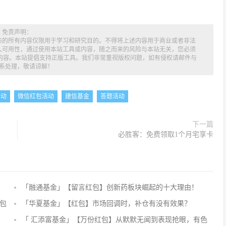
免责声明：
布的所有内容仅限用于学习和研究目的。不得将上述内容用于商业或者非法
久可用性，通过使用本站工具或内容，随之而来的风险与本站无关，您必须
述内容。本站提倡支持正版工具。我们非常重视版权问题，如有侵权请邮件与
系处理，敬请谅解！
活动
微信红包活动
建信基金
答题活动
下一篇
必胜客：免费领取1个月宅享卡
「融通基金」【留言红包】创新药板块崛起的十大理由！
评
论
包
「华夏基金」【红包】市场回调时，补仓有没有效果？
抢
「 汇添富基金」【万份红包】从默默无闻到表现抢眼，有色