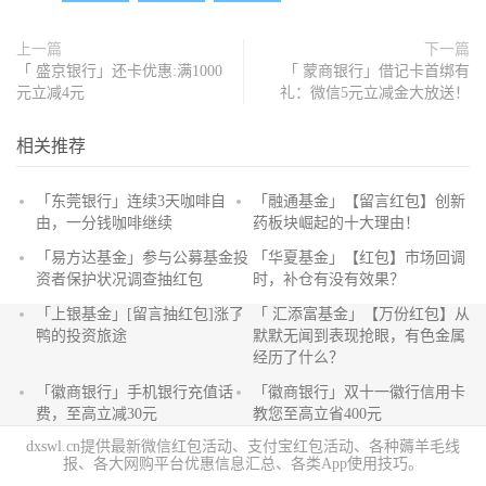
上一篇
下一篇
「 盛京银行」还卡优惠:满1000
「 蒙商银行」借记卡首绑有
元立减4元
礼：微信5元立减金大放送！
相关推荐
「东莞银行」连续3天咖啡自
「融通基金」【留言红包】创新
由，一分钱咖啡继续
药板块崛起的十大理由！
抢
「易方达基金」参与公募基金投
「华夏基金」【红包】市场回调
沙
资者保护状况调查抽红包
时，补仓有没有效果？
发
「上银基金」[留言抽红包]​涨了
「 汇添富基金」【万份红包】从
鸭的投资旅途
默默无闻到表现抢眼，有色金属
经历了什么？
「徽商银行」手机银行充值话
「徽商银行」双十一徽行信用卡
费，至高立减30元
教您至高立省400元
dxswl.cn提供最新微信红包活动、支付宝红包活动、各种薅羊毛线
报、各大网购平台优惠信息汇总、各类App使用技巧。