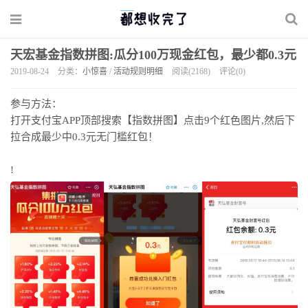
天宏基金指数拼图:瓜分100万现金红包，最少都0.3元
2019-08-24
分类：
小惊喜
/
活动规则明细
阅读(2168)
评论(0)
参与方法：
打开支付宝APP顶部搜索【指数拼图】点击9个红色图片,然后下
拉合成最少中0.3元无门槛红包！
!