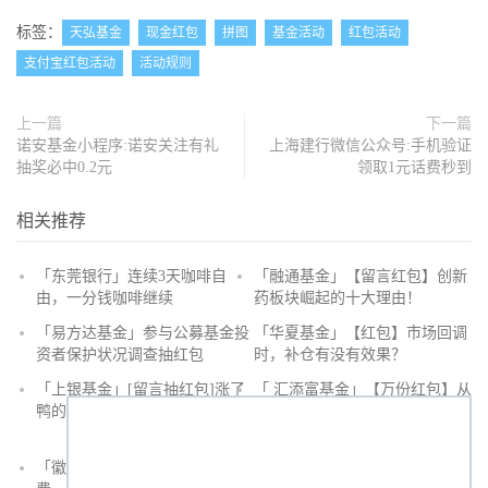
标签：
天弘基金
现金红包
拼图
基金活动
红包活动
支付宝红包活动
活动规则
上一篇
下一篇
诺安基金小程序:诺安关注有礼
上海建行微信公众号:手机验证
抽奖必中0.2元
领取1元话费秒到
相关推荐
「东莞银行」连续3天咖啡自
「融通基金」【留言红包】创新
由，一分钱咖啡继续
药板块崛起的十大理由！
抢
「易方达基金」参与公募基金投
「华夏基金」【红包】市场回调
沙
资者保护状况调查抽红包
时，补仓有没有效果？
发
「上银基金」[留言抽红包]​涨了
「 汇添富基金」【万份红包】从
鸭的投资旅途
默默无闻到表现抢眼，有色金属
经历了什么？
「徽商银行」手机银行充值话
「徽商银行」双十一徽行信用卡