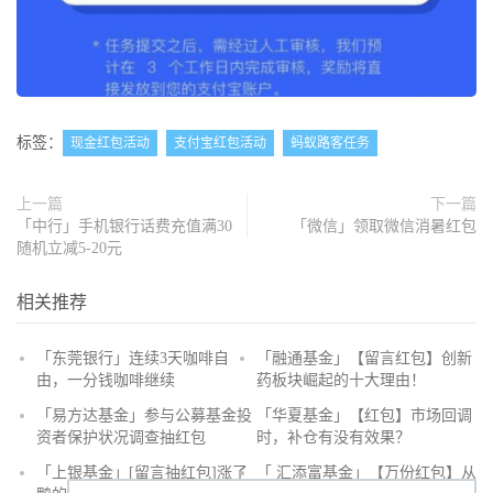
标签：
现金红包活动
支付宝红包活动
蚂蚁路客任务
上一篇
下一篇
「中行」手机银行话费充值满30
「微信」领取微信消暑红包
随机立减5-20元
相关推荐
「东莞银行」连续3天咖啡自
「融通基金」【留言红包】创新
由，一分钱咖啡继续
药板块崛起的十大理由！
抢
「易方达基金」参与公募基金投
「华夏基金」【红包】市场回调
沙
资者保护状况调查抽红包
时，补仓有没有效果？
发
「上银基金」[留言抽红包]​涨了
「 汇添富基金」【万份红包】从