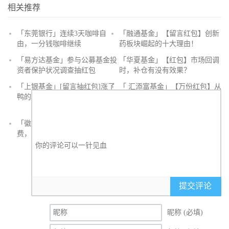
相关推荐
「东莞银行」连续3天咖啡自
「融通基金」【留言红包】创新
由，一分钱咖啡继续
药板块崛起的十大理由！
抢
「易方达基金」参与公募基金投
「华夏基金」【红包】市场回调
沙
资者保护状况调查抽红包
时，补仓有没有效果？
发
「上银基金」[留言抽红包]​涨了
「 汇添富基金」【万份红包】从
鸭的投资旅途
默默无闻到表现抢眼，有色金属
经历了什么？
「徽商银行」手机银行充值话
「徽商银行」双十一徽行信用卡
费，至高立减30元
教您至高立省400元
提交评论
昵称 (必填)