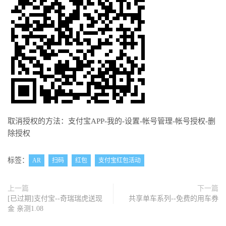
取消授权的方法：支付宝APP-我的-设置-帐号管理-帐号授权-删
除授权
标签：
AR
扫码
红包
支付宝红包活动
上一篇
下一篇
[已过期]支付宝--奇瑞瑞虎送现
共享单车系列--免费的用车券
金 亲测1.08