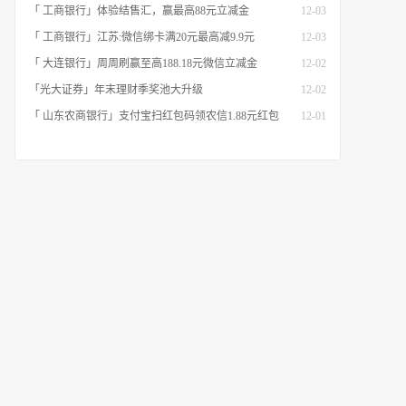
「 工商银行」体验结售汇，赢最高88元立减金
12-03
「 工商银行」江苏:微信绑卡满20元最高减9.9元
12-03
「 大连银行」周周刷赢至高188.18元微信立减金
12-02
「光大证券」年末理财季奖池大升级
12-02
「 山东农商银行」支付宝扫红包码领农信1.88元红包
12-01