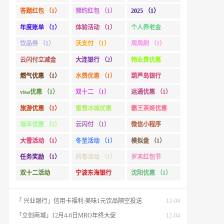
（1）
答题红包 （1）
预约红包 （1）
2025 （1）
「杭州银行」社保卡(市民卡)专属福利
10-24
「徽商银行」1分乘公交,徽商银行乘车码，承包你的秋日趣味出行[限合肥]
10-15
年度账单 （1）
体验活动 （1）
个人养老金
「杭州银行」信用卡 双十一省钱攻略 更有国补专场
10-15
（1）
饮品券 （1）
沃支付 （1）
周周刷 （1）
「惠州农商行」境外消费满500元立减18元
10-01
云闪付立减金
大连银行 （2）
物业费优惠
「 广发基金」查看2024年度投资账单 最高抽88.88元红包
01-24
（1）
（1）
燃气优惠 （1）
水费优惠 （1）
葫芦岛银行
「 广发基金」2025迎新春活动锦集
01-23
（1）
visa优惠 （1）
双十二 （1）
运通优惠 （1）
「 兴业银行」24节气之冬至:情暖冬至 爱在兴业
12-21
旅游优惠 （1）
蜜雪冰城优惠
霸王茶姬优惠
「 工商银行」个人养老金开户缴存最高可领超800元立减金
12-15
（1）
（1）
瑞幸优惠 （1）
云闪付 （1）
微信小程序
「 工商银行」认证家庭财富,赢5元微信立减金
12-12
（1）
大雪活动 （1）
冬至活动 （1）
模拟盘 （1）
「 宁波东海银行」双十二秒杀:美食低至1.99元
12-12
任务奖励 （1）
问卷活动 （1）
岁末红包节
「 汇添富基金」【万份红包】今日结募！A股龙头，尽入此基矣
12-06
（1）
「 沃支付」大雪岁寒 抽最高888元京东E卡
12-06
双十二活动
宁波东海银行
沈阳优惠 （1）
「 兴业银行」24节气之大雪:大雪已至 万事胜意
12-06
（1）
（1）
「 兴业银行」信用卡福利:美味1元饮品隔空投送
12-04
「立创商城」12月4-6日MRO年终大促
12-04