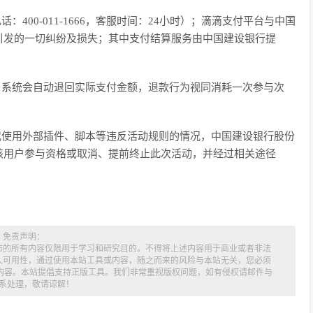
400-011-1666，客服时间：24小时）；滴滴支付平台与中国
引发的一切纠纷及损失；其中支付结算服务由中国建设银行提
，系统会自动退回实际支付金额，退款行为视同消耗一次参与次
或使用外部插件、脚本等违反活动规则的情况，中国建设银行股份
该用户参与资格或取消、提前终止此次活动，并经过相关途径
免责声明：
布的所有内容仅限用于学习和研究目的。不得将上述内容用于商业或者非法
久可用性，通过使用本站工具或内容，随之而来的风险与本站无关，您必须
述内容。本站提倡支持正版工具。我们非常重视版权问题，如有侵权请邮件与
系处理，敬请谅解！