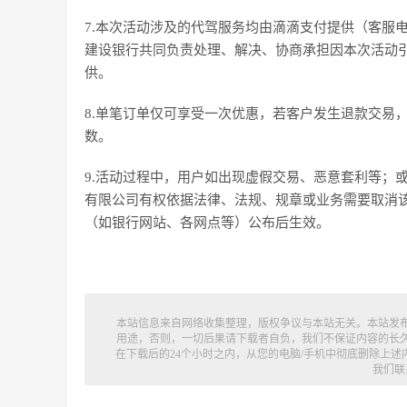
7.本次活动涉及的代驾服务均由滴滴支付提供（客服电话：
建设银行共同负责处理、解决、协商承担因本次活动
供。
8.单笔订单仅可享受一次优惠，若客户发生退款交易
数。
9.活动过程中，用户如出现虚假交易、恶意套利等；
有限公司有权依据法律、法规、规章或业务需要取消
（如银行网站、各网点等）公布后生效。
本站信息来自网络收集整理，版权争议与本站无关。本站发
用途，否则，一切后果请下载者自负，我们不保证内容的长
在下载后的24个小时之内，从您的电脑/手机中彻底删除上
我们联