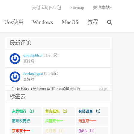
支付宝每日红包
Sitemap
关注本站
Uos使用
Windows
MacOS
教程
最新评论
最新文章
周四活动
每日活动
「东莞银行」连续3天咖啡自由，一分钱咖啡继续
04-24
qnqdqddcvr
(11-20)说：
真好呢
「融通基金」【留言红包】创新药板块崛起的十大理由！
04-01
「易方达基金」参与公募基金投资者保护状况调查抽红包
04-01
fvwkeyhypx
(11-14)说：
真好呢
「华夏基金」【红包】市场回调时，补仓有没有效果？
04-01
「上银基金」[留言抽红包]​涨了鸭的投资旅途
04-01
标签云
「 汇添富基金」【万份红包】从默默无闻到表现抢眼，有色金属经历了什么？
04-01
「徽商银行」手机银行充值话费，至高立减30元
11-01
东莞银行 （1）
留言红包 （2）
有奖调查 （1）
「徽商银行」双十一徽行信用卡教您至高立省400元
10-31
惠州农商行
抖音双十一
淘宝双十一
「杭州银行」信用卡周周圈好运
10-31
（1）
（1）
（2）
京东双十一
月月惠 （1）
浙BA （1）
「杭州银行」信用卡 月月惠生活 消费达标莹华为PuraX MateBook14等好礼
10-24