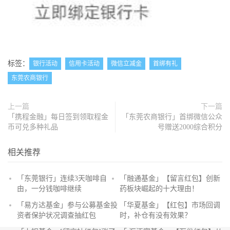
标签：
银行活动
信用卡活动
微信立减金
首绑有礼
东莞农商银行
上一篇
下一篇
「携程金融」每日签到领取程金
「东莞农商银行」首绑微信公众
币可兑多种礼品
号赠送2000综合积分
相关推荐
「东莞银行」连续3天咖啡自
「融通基金」【留言红包】创新
由，一分钱咖啡继续
药板块崛起的十大理由！
抢
「易方达基金」参与公募基金投
「华夏基金」【红包】市场回调
沙
资者保护状况调查抽红包
时，补仓有没有效果？
发