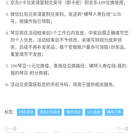
京东E卡兑奖请复制兑奖号（即卡密）到京东APP兑换使用；
微信红包兑奖请复制兑奖码，发送到“横琴人寿在线”公众
号，按操作指引领取；
琴豆将在活动结束后5个工作日内发放，中奖后需正确填写您
的个人信息，活动结束后不予修改，未填写则视为放弃领
奖，后续不再补发奖品；每个官微账户最多可领取1份奖品，
重复填写不发放；
200琴豆=1元兑换值，查询及兑换路径：横琴人寿在线-我的-
我的琴豆-积分商城；
活动兑奖需获取您的手机号码，将用于提供相关服务。
标签：
问答活动
京东E卡活动
保险活动
3.15活动
横琴人寿
上一篇
下一篇