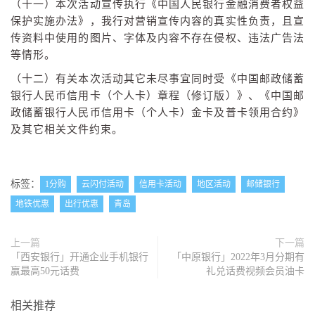
（十一）本次活动宣传执行《中国人民银行金融消费者权益
保护实施办法》，我行对营销宣传内容的真实性负责，且宣
传资料中使用的图片、字体及内容不存在侵权、违法广告法
等情形。
（十二）有关本次活动其它未尽事宜同时受《中国邮政储蓄
银行人民币信用卡（个人卡）章程（修订版）》、《中国邮
政储蓄银行人民币信用卡（个人卡）金卡及普卡领用合约》
及其它相关文件约束。
标签：
1分购
云闪付活动
信用卡活动
地区活动
邮储银行
地铁优惠
出行优惠
青岛
上一篇
下一篇
「西安银行」开通企业手机银行
「中原银行」2022年3月分期有
赢最高50元话费
礼兑话费视频会员油卡
相关推荐