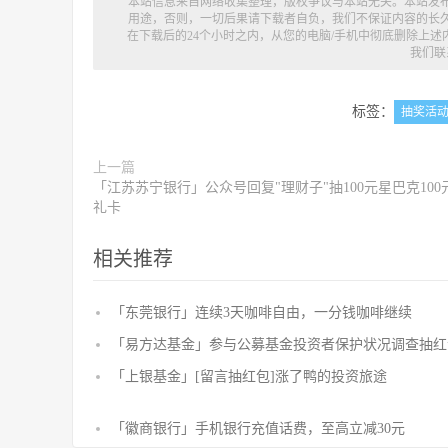
本站信息来自网络收集整理，版权争议与本站无关。本站发
用途，否则，一切后果请下载者自负，我们不保证内容的长
在下载后的24个小时之内，从您的电脑/手机中彻底删除上
我们联
标签：
抽奖活
上一篇
「江苏苏宁银行」公众号回复"理财子"抽100元星巴克100
礼卡
相关推荐
「东莞银行」连续3天咖啡自由，一分钱咖啡继续
「易方达基金」参与公募基金投资者保护状况调查抽红
「上银基金」[留言抽红包]​涨了鸭的投资旅途
「徽商银行」手机银行充值话费，至高立减30元