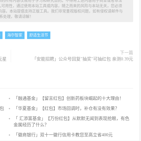
布的所有内容仅限用于学习和研究目的。不得将上述内容用于商业或者非法
久可用性，通过使用本站工具或内容，随之而来的风险与本站无关，您必须
述内容。本站提倡支持正版工具。我们非常重视版权问题，如有侵权请邮件与
系处理，敬请谅解！
动
海尔智家
舒适生活节
下一篇
元星
「安能招聘」公众号回复"抽奖"可抽红包 亲测0.39元
「融通基金」【留言红包】创新药板块崛起的十大理由！
评
论
包
「华夏基金」【红包】市场回调时，补仓有没有效果？
抢
「 汇添富基金」【万份红包】从默默无闻到表现抢眼，有色
沙
金属经历了什么？
发
「徽商银行」双十一徽行信用卡教您至高立省400元