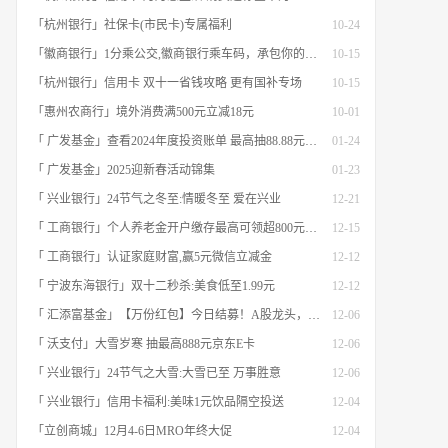
「杭州银行」社保卡(市民卡)专属福利
10-24
「徽商银行」1分乘公交,徽商银行乘车码，承包你的秋日趣味出行[限合肥]
10-15
「杭州银行」信用卡 双十一省钱攻略 更有国补专场
10-15
「惠州农商行」境外消费满500元立减18元
10-01
「 广发基金」查看2024年度投资账单 最高抽88.88元红包
01-24
「 广发基金」2025迎新春活动锦集
01-23
「 兴业银行」24节气之冬至:情暖冬至 爱在兴业
12-21
「 工商银行」个人养老金开户缴存最高可领超800元立减金
12-15
「 工商银行」认证家庭财富,赢5元微信立减金
12-12
「 宁波东海银行」双十二秒杀:美食低至1.99元
12-12
「 汇添富基金」【万份红包】今日结募！A股龙头，尽入此基矣
12-06
「 沃支付」大雪岁寒 抽最高888元京东E卡
12-06
「 兴业银行」24节气之大雪:大雪已至 万事胜意
12-06
「 兴业银行」信用卡福利:美味1元饮品隔空投送
12-04
「立创商城」12月4-6日MRO年终大促
12-04