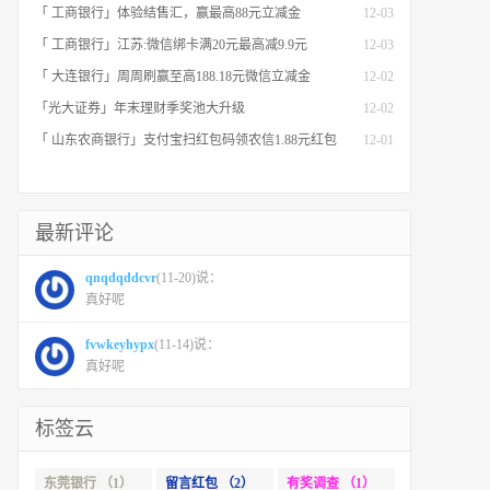
「 工商银行」体验结售汇，赢最高88元立减金
12-03
「 工商银行」江苏:微信绑卡满20元最高减9.9元
12-03
「 大连银行」周周刷赢至高188.18元微信立减金
12-02
「光大证券」年末理财季奖池大升级
12-02
「 山东农商银行」支付宝扫红包码领农信1.88元红包
12-01
最新评论
qnqdqddcvr
(11-20)说：
真好呢
fvwkeyhypx
(11-14)说：
真好呢
标签云
东莞银行 （1）
留言红包 （2）
有奖调查 （1）