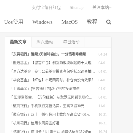
支付宝每日红包
Sitemap
关注本站
Uos使用
Windows
MacOS
教程
最新文章
周六活动
每日活动
「东莞银行」连续3天咖啡自由，一分钱咖啡继续
04-24
「融通基金」【留言红包】创新药板块崛起的十大理由！
04-01
「易方达基金」参与公募基金投资者保护状况调查抽红包
04-01
「华夏基金」【红包】市场回调时，补仓有没有效果？
04-01
「上银基金」[留言抽红包]​涨了鸭的投资旅途
04-01
「 汇添富基金」【万份红包】从默默无闻到表现抢眼，有色金属经历了什么？
04-01
「徽商银行」手机银行充值话费，至高立减30元
11-01
「徽商银行」双十一徽行信用卡教您至高立省400元
10-31
「杭州银行」信用卡周周圈好运
10-31
「杭州银行」信用卡 月月惠生活 消费达标莹华为PuraX MateBook14等好礼
10-24