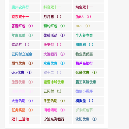
惠州农商行
抖音双十一
淘宝双十一
（1）
（1）
（2）
京东双十一
月月惠 （1）
浙BA （1）
（1）
答题红包 （1）
预约红包 （1）
2025 （1）
年度账单 （1）
体验活动 （1）
个人养老金
（1）
饮品券 （1）
沃支付 （1）
周周刷 （1）
云闪付立减金
大连银行 （2）
物业费优惠
（1）
（1）
燃气优惠 （1）
水费优惠 （1）
葫芦岛银行
（1）
visa优惠 （1）
双十二 （1）
运通优惠 （1）
旅游优惠 （1）
蜜雪冰城优惠
霸王茶姬优惠
（1）
（1）
瑞幸优惠 （1）
云闪付 （1）
微信小程序
（1）
大雪活动 （1）
冬至活动 （1）
模拟盘 （1）
任务奖励 （1）
问卷活动 （1）
岁末红包节
（1）
双十二活动
宁波东海银行
沈阳优惠 （1）
（1）
（1）