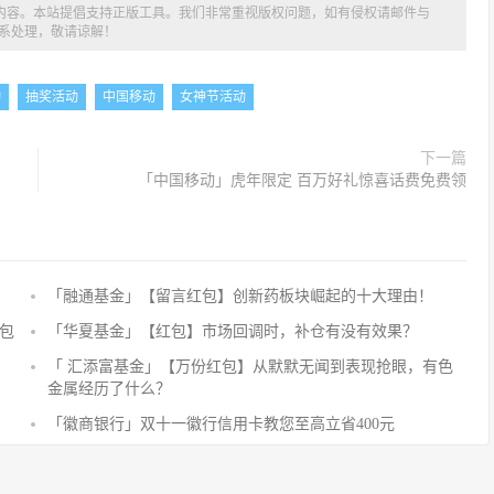
述内容。本站提倡支持正版工具。我们非常重视版权问题，如有侵权请邮件与
系处理，敬请谅解！
动
抽奖活动
中国移动
女神节活动
下一篇
「中国移动」虎年限定 百万好礼惊喜话费免费领
「融通基金」【留言红包】创新药板块崛起的十大理由！
评
论
包
「华夏基金」【红包】市场回调时，补仓有没有效果？
抢
「 汇添富基金」【万份红包】从默默无闻到表现抢眼，有色
沙
金属经历了什么？
发
「徽商银行」双十一徽行信用卡教您至高立省400元