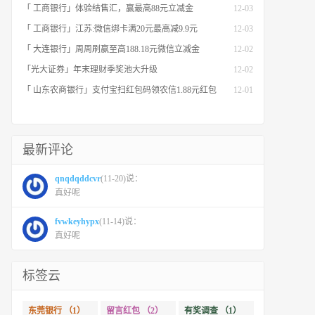
「 工商银行」体验结售汇，赢最高88元立减金
12-03
「 工商银行」江苏:微信绑卡满20元最高减9.9元
12-03
「 大连银行」周周刷赢至高188.18元微信立减金
12-02
「光大证券」年末理财季奖池大升级
12-02
「 山东农商银行」支付宝扫红包码领农信1.88元红包
12-01
最新评论
qnqdqddcvr
(11-20)说：
真好呢
fvwkeyhypx
(11-14)说：
真好呢
标签云
东莞银行 （1）
留言红包 （2）
有奖调查 （1）