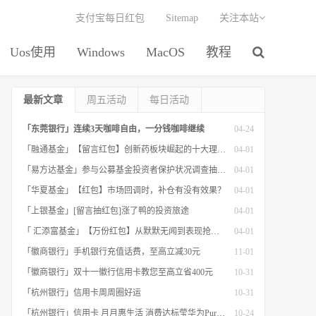
支付宝每日红包
Sitemap
关注本站
Uos使用
Windows
MacOS
教程
最新文章
周五活动
每日活动
「东莞银行」连续3天咖啡自由，一分钱咖啡继续
04-24
「融通基金」【留言红包】创新药板块崛起的十大理由！
04-01
「易方达基金」参与公募基金投资者保护状况调查抽红包
04-01
「华夏基金」【红包】市场回调时，补仓有没有效果？
04-01
「上银基金」[留言抽红包]​涨了鸭的投资旅途
04-01
「 汇添富基金」【万份红包】从默默无闻到表现抢眼，有色金属经历了什么？
04-01
「徽商银行」手机银行充值话费，至高立减30元
11-01
「徽商银行」双十一徽行信用卡教您至高立省400元
10-31
「杭州银行」信用卡周周圈好运
10-31
「杭州银行」信用卡 月月惠生活 消费达标莹华为PuraX MateBook14等好礼
10-24