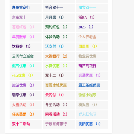
惠州农商行
抖音双十一
淘宝双十一
（1）
（1）
（2）
京东双十一
月月惠 （1）
浙BA （1）
（1）
答题红包 （1）
预约红包 （1）
2025 （1）
年度账单 （1）
体验活动 （1）
个人养老金
（1）
饮品券 （1）
沃支付 （1）
周周刷 （1）
云闪付立减金
大连银行 （2）
物业费优惠
（1）
（1）
燃气优惠 （1）
水费优惠 （1）
葫芦岛银行
（1）
visa优惠 （1）
双十二 （1）
运通优惠 （1）
旅游优惠 （1）
蜜雪冰城优惠
霸王茶姬优惠
（1）
（1）
瑞幸优惠 （1）
云闪付 （1）
微信小程序
（1）
大雪活动 （1）
冬至活动 （1）
模拟盘 （1）
任务奖励 （1）
问卷活动 （1）
岁末红包节
（1）
双十二活动
宁波东海银行
沈阳优惠 （1）
（1）
（1）