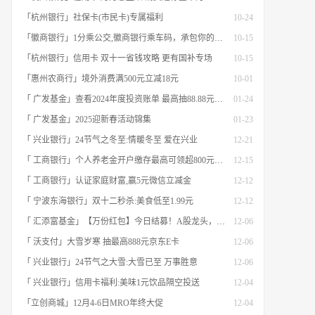
「杭州银行」社保卡(市民卡)专属福利
10-24
「徽商银行」1分乘公交,徽商银行乘车码，承包你的秋日趣味出行[限合肥]
10-15
「杭州银行」信用卡 双十一省钱攻略 更有国补专场
10-15
「惠州农商行」境外消费满500元立减18元
10-01
「 广发基金」查看2024年度投资账单 最高抽88.88元红包
01-24
「 广发基金」2025迎新春活动锦集
01-23
「 兴业银行」24节气之冬至:情暖冬至 爱在兴业
12-21
「 工商银行」个人养老金开户缴存最高可领超800元立减金
12-15
「 工商银行」认证家庭财富,赢5元微信立减金
12-12
「 宁波东海银行」双十二秒杀:美食低至1.99元
12-12
「 汇添富基金」【万份红包】今日结募！A股龙头，尽入此基矣
12-06
「 沃支付」大雪岁寒 抽最高888元京东E卡
12-06
「 兴业银行」24节气之大雪:大雪已至 万事胜意
12-06
「 兴业银行」信用卡福利:美味1元饮品隔空投送
12-04
「立创商城」12月4-6日MRO年终大促
12-04