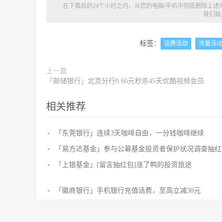
在下载后的24个小时之内，从您的电脑/手机中彻底删除上
我们联
标签：
话费活动
流量活
上一篇
「邮储银行」北京分行0.66元秒杀45天优酷视频会员
相关推荐
「东莞银行」连续3天咖啡自由，一分钱咖啡继续
「易方达基金」参与公募基金投资者保护状况调查抽红
「上银基金」[留言抽红包]​涨了鸭的投资旅途
「徽商银行」手机银行充值话费，至高立减30元