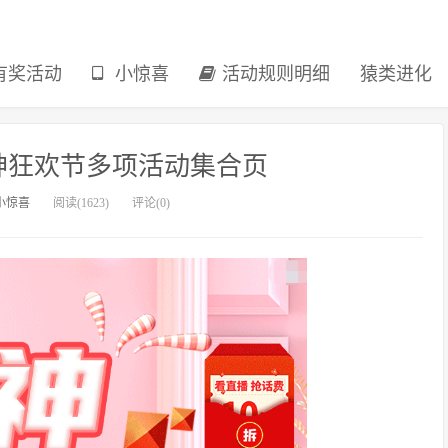
有奖活动
小惊喜
活动规则明细
猿类进化
神狂欢节多项活动集合页
小惊喜
阅读(1623)
评论(0)