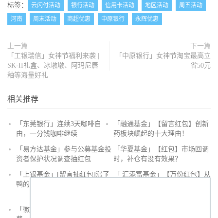
标签：
云闪付活动
银行活动
信用卡活动
地区活动
周五活动
河南
周末活动
商超优惠
中原银行
永辉优惠
上一篇
下一篇
「工银瑞信」女神节福利来袭 |
「中原银行」女神节淘宝最高立
SK-II礼盒、冰墩墩、阿玛尼唇
省50元
釉等海量好礼
相关推荐
「东莞银行」连续3天咖啡自
「融通基金」【留言红包】创新
由，一分钱咖啡继续
药板块崛起的十大理由！
抢
「易方达基金」参与公募基金投
「华夏基金」【红包】市场回调
沙
资者保护状况调查抽红包
时，补仓有没有效果？
发
「上银基金」[留言抽红包]​涨了
「 汇添富基金」【万份红包】从
鸭的投资旅途
默默无闻到表现抢眼，有色金属
经历了什么？
「徽商银行」手机银行充值话
「徽商银行」双十一徽行信用卡