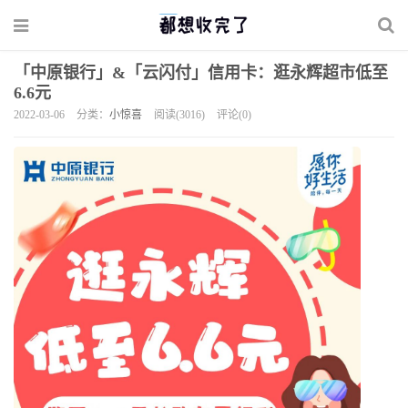
「中原银行」&「云闪付」信用卡：逛永辉超市低至
6.6元
2022-03-06
分类：
小惊喜
阅读(3016)
评论(0)