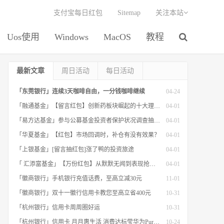
支付宝每日红包
Sitemap
关注本站
Uos使用
Windows
MacOS
教程
最新文章
周日活动
每日活动
「东莞银行」连续3天咖啡自由，一分钱咖啡继续
04-24
「融通基金」【留言红包】创新药板块崛起的十大理由！
04-01
「易方达基金」参与公募基金投资者保护状况调查抽红包
04-01
「华夏基金」【红包】市场回调时，补仓有没有效果？
04-01
「上银基金」[留言抽红包]​涨了鸭的投资旅途
04-01
「 汇添富基金」【万份红包】从默默无闻到表现抢眼，有色金属经历了什么？
04-01
「徽商银行」手机银行充值话费，至高立减30元
11-01
「徽商银行」双十一徽行信用卡教您至高立省400元
10-31
「杭州银行」信用卡周周圈好运
10-31
「杭州银行」信用卡 月月惠生活 消费达标莹华为PuraX MateBook14等好礼
10-24