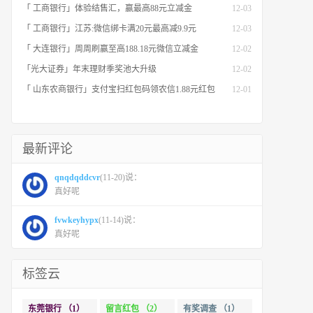
「 工商银行」体验结售汇，赢最高88元立减金
12-03
「 工商银行」江苏:微信绑卡满20元最高减9.9元
12-03
「 大连银行」周周刷赢至高188.18元微信立减金
12-02
「光大证券」年末理财季奖池大升级
12-02
「 山东农商银行」支付宝扫红包码领农信1.88元红包
12-01
最新评论
qnqdqddcvr
(11-20)说：
真好呢
fvwkeyhypx
(11-14)说：
真好呢
标签云
东莞银行 （1）
留言红包 （2）
有奖调查 （1）