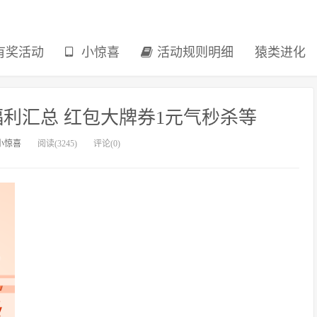
有奖活动
小惊喜
活动规则明细
猿类进化
月福利汇总 红包大牌券1元气秒杀等
小惊喜
阅读(3245)
评论(0)