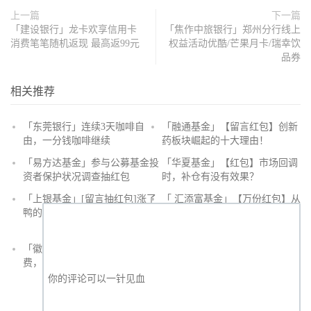
上一篇
下一篇
「建设银行」龙卡欢享信用卡
「焦作中旅银行」郑州分行线上
消费笔笔随机返现 最高返99元
权益活动优酷/芒果月卡/瑞幸饮
品券
相关推荐
「东莞银行」连续3天咖啡自
「融通基金」【留言红包】创新
由，一分钱咖啡继续
药板块崛起的十大理由！
抢
「易方达基金」参与公募基金投
「华夏基金」【红包】市场回调
沙
资者保护状况调查抽红包
时，补仓有没有效果？
发
「上银基金」[留言抽红包]​涨了
「 汇添富基金」【万份红包】从
鸭的投资旅途
默默无闻到表现抢眼，有色金属
经历了什么？
「徽商银行」手机银行充值话
「徽商银行」双十一徽行信用卡
费，至高立减30元
教您至高立省400元