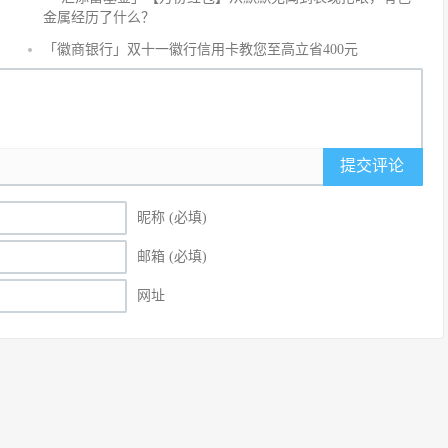
沙
金属经历了什么？
发
「徽商银行」双十一徽行信用卡教您至高立省400元
提交评论
昵称 (必填)
邮箱 (必填)
网址