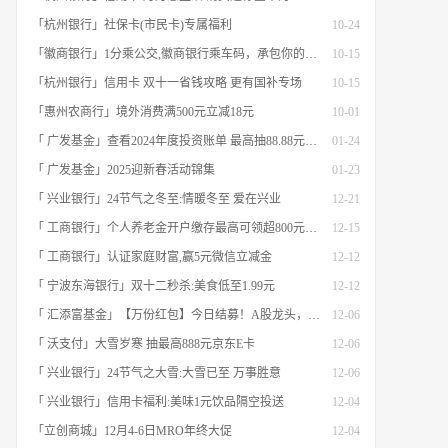
「杭州银行」社保卡(市民卡)专属福利
10-24
「徽商银行」1分乘公交,徽商银行乘车码，承包你的秋日趣味出行[限合肥]
10-15
「杭州银行」信用卡 双十一省钱攻略 更有国补专场
10-15
「惠州农商行」境外消费满500元立减18元
10-01
「 广发基金」查看2024年度投资账单 最高抽88.88元红包
01-24
「 广发基金」2025迎新春活动锦集
01-23
「 兴业银行」24节气之冬至:情暖冬至 爱在兴业
12-21
「 工商银行」个人养老金开户缴存最高可领超800元立减金
12-15
「 工商银行」认证家庭财富,赢5元微信立减金
12-12
「 宁波东海银行」双十二秒杀:美食低至1.99元
12-12
「 汇添富基金」【万份红包】今日结募！A股龙头，尽入此基矣
12-06
「 沃支付」大雪岁寒 抽最高888元京东E卡
12-06
「 兴业银行」24节气之大雪:大雪已至 万事胜意
12-06
「 兴业银行」信用卡福利:美味1元饮品隔空投送
12-04
「立创商城」12月4-6日MRO年终大促
12-04