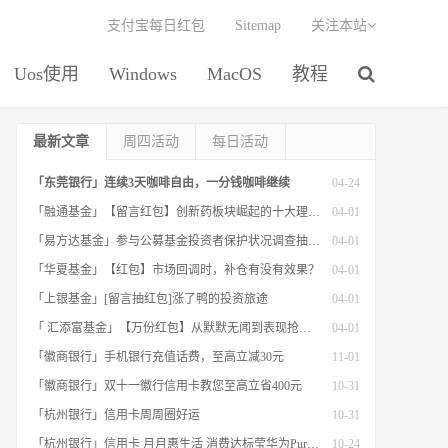
支付宝每日红包
Sitemap
关注本站
Uos使用
Windows
MacOS
教程
最新文章
周四活动
每日活动
「东莞银行」连续3天咖啡自由，一分钱咖啡继续
04-24
「融通基金」【留言红包】创新药板块崛起的十大理由！
04-01
「易方达基金」参与公募基金投资者保护状况调查抽红包
04-01
「华夏基金」【红包】市场回调时，补仓有没有效果？
04-01
「上银基金」[留言抽红包]​涨了鸭的投资旅途
04-01
「 汇添富基金」【万份红包】从默默无闻到表现抢眼，有色金属经历了什么？
04-01
「徽商银行」手机银行充值话费，至高立减30元
11-01
「徽商银行」双十一徽行信用卡教您至高立省400元
10-31
「杭州银行」信用卡周周圈好运
10-31
「杭州银行」信用卡 月月惠生活 消费达标莹华为PuraX MateBook14等好礼
10-24