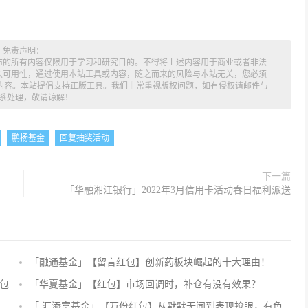
免责声明：
布的所有内容仅限用于学习和研究目的。不得将上述内容用于商业或者非法
久可用性，通过使用本站工具或内容，随之而来的风险与本站无关，您必须
述内容。本站提倡支持正版工具。我们非常重视版权问题，如有侵权请邮件与
系处理，敬请谅解！
鹏扬基金
回复抽奖活动
下一篇
「华融湘江银行」2022年3月信用卡活动春日福利派送
「融通基金」【留言红包】创新药板块崛起的十大理由！
评
论
包
「华夏基金」【红包】市场回调时，补仓有没有效果？
抢
「 汇添富基金」【万份红包】从默默无闻到表现抢眼，有色