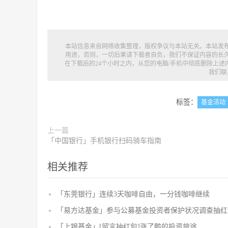
本站信息来自网络收集整理，版权争议与本站无关。本站发
用途，否则，一切后果请下载者自负，我们不保证内容的长
在下载后的24个小时之内，从您的电脑/手机中彻底删除上
我们联
标签：
基金活动
上一篇
「中国银行」手机银行扫码骑车指南
相关推荐
「东莞银行」连续3天咖啡自由，一分钱咖啡继续
「易方达基金」参与公募基金投资者保护状况调查抽红
「上银基金」[留言抽红包]​涨了鸭的投资旅途