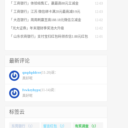
「 工商银行」体验结售汇，赢最高88元立减金
12-03
「 工商银行」江苏:微信绑卡满20元最高减9.9元
12-03
「 大连银行」周周刷赢至高188.18元微信立减金
12-02
「光大证券」年末理财季奖池大升级
12-02
「 山东农商银行」支付宝扫红包码领农信1.88元红包
12-01
最新评论
qnqdqddcvr
(11-20)说：
真好呢
fvwkeyhypx
(11-14)说：
真好呢
标签云
东莞银行 （1）
留言红包 （2）
有奖调查 （1）