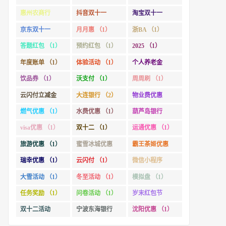
惠州农商行
抖音双十一
淘宝双十一
（1）
（1）
（2）
京东双十一
月月惠 （1）
浙BA （1）
（1）
答题红包 （1）
预约红包 （1）
2025 （1）
年度账单 （1）
体验活动 （1）
个人养老金
（1）
饮品券 （1）
沃支付 （1）
周周刷 （1）
云闪付立减金
大连银行 （2）
物业费优惠
（1）
（1）
燃气优惠 （1）
水费优惠 （1）
葫芦岛银行
（1）
visa优惠 （1）
双十二 （1）
运通优惠 （1）
旅游优惠 （1）
蜜雪冰城优惠
霸王茶姬优惠
（1）
（1）
瑞幸优惠 （1）
云闪付 （1）
微信小程序
（1）
大雪活动 （1）
冬至活动 （1）
模拟盘 （1）
任务奖励 （1）
问卷活动 （1）
岁末红包节
（1）
双十二活动
宁波东海银行
沈阳优惠 （1）
（1）
（1）