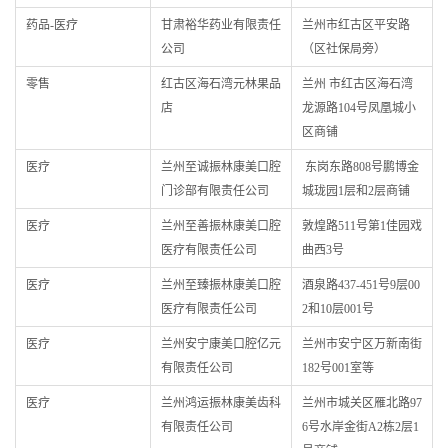
药品-医疗
甘肃裕华药业有限责任
兰州市红古区平安路
公司
（区社保局旁）
零售
红古区海石湾元林果品
兰州 市红古区海石湾
店
龙源路104号凤凰城小
区商铺
医疗
兰州至诚振林康美口腔
东岗东路808号鹏博金
门诊部有限责任公司
城珑园1层和2层商铺
医疗
兰州至善振林康美口腔
敦煌路511号第1佳园戏
医疗有限责任公司
曲西3号
医疗
兰州至臻振林康美口腔
酒泉路437-451号9层00
医疗有限责任公司
2和10层001号
医疗
兰州安宁康美口腔亿元
兰州市安宁区万新南街
有限责任公司
182号001室等
医疗
兰州鸿运振林康美齿科
兰州市城关区雁北路97
有限责任公司
6号水岸金街A2栋2层1