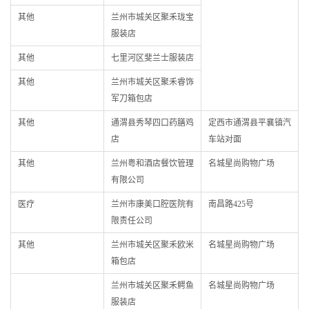
其他
兰州市城关区聚禾珑宝
服装店
其他
七里河区斐兰士服装店
其他
兰州市城关区聚禾睿饰
军刀箱包店
其他
通渭县秀琴四口药膳鸡
定西市通渭县平襄镇汽
店
车站对面
其他
兰州粤和酒店餐饮管理
名城星尚购物广场
有限公司
医疗
兰州市康美口腔医院有
南昌路425号
限责任公司
其他
兰州市城关区聚禾欧米
名城星尚购物广场
箱包店
兰州市城关区聚禾鳄鱼
名城星尚购物广场
服装店