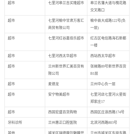
超市
七里河皋兰吉买隆超市
皋兰名藩大道与槐花路
交叉路口
超市
七里河榆中甘肃万客汇
榆中县大成路122号(负
商贸有限公司
一层)
超市
七里河红谷嘉佰乐超市
红古区电信路海石新都
一楼
超市
七里河西太华超市
西站西太华超市
超市
兰州新世界汇美百货有
张掖路89号新世界百货
限公司
B1层
超市
麦德龙
兰州中心负一层
超市
安宁物美超市
七里河店七里河火星街
郑家庄17
超市
西固宏盛百货购物
西固区庄浪西路174号
牙科诊所
兰州惠正口腔医院
北滨河西路803号
其他
城关区瑞德摩尔魅瞳世
兰州市城关区东岗东路