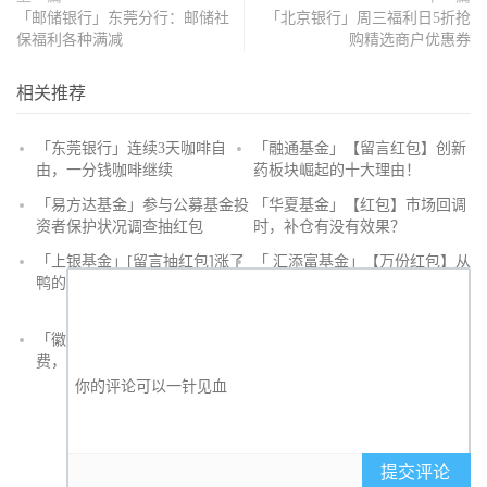
「邮储银行」东莞分行：邮储社
「北京银行」周三福利日5折抢
保福利各种满减
购精选商户优惠券
相关推荐
「东莞银行」连续3天咖啡自
「融通基金」【留言红包】创新
由，一分钱咖啡继续
药板块崛起的十大理由！
抢
「易方达基金」参与公募基金投
「华夏基金」【红包】市场回调
沙
资者保护状况调查抽红包
时，补仓有没有效果？
发
「上银基金」[留言抽红包]​涨了
「 汇添富基金」【万份红包】从
鸭的投资旅途
默默无闻到表现抢眼，有色金属
经历了什么？
「徽商银行」手机银行充值话
「徽商银行」双十一徽行信用卡
费，至高立减30元
教您至高立省400元
提交评论