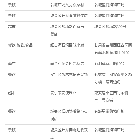
餐饮
名城广场又见袁家村
名城星尚购物广场
餐饮
城关区旺财渔歌餐饮店
名城星尚购物广场
超市
城关区盐场路百家乐百
城关区盐场路392号
货店
餐饮-餐饮/食品
红古海石湾回味小厨
甘肃省兰州西红古区商
石湾水榭花都11-0109
商店
皋兰石洞金阳光商店
石洞镇育才路10号
餐饮
安宁区彭木林依夫火锅
孔家崖二期安置小区25
号楼一层西边角
超市
安宁荣安便利店
荣安居小区西门东侧一
层一号商铺
餐饮
城关区煜融馋嘴猪小火
名城星尚购物广场
锅店
餐饮
城关区旺财奔跑吧餐饮
名城星尚购物广场
店