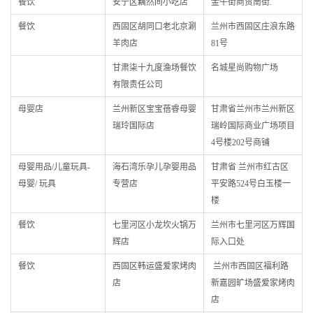
餐饮
安宁区藕然间小吃店
金牛街商贸南街.
餐饮
西固区胡同口老北京涮
兰州市西固区庄浪东路
羊肉店
81号
甘肃柒十九度渔场餐饮
名城星尚购物广场
有限责任公司
母婴店
兰州新区宝宝蓓睿母婴
甘肃省兰州市兰州新区
瑞玲国际店
瑞岭国际商业广场项目
4号楼202号商铺
母婴用品/儿童玩具-
海石湾乐孕儿孕婴用品
甘肃省 兰州市红古区
母婴/ 玩具
专营店
平安路524号白玉楼一
楼
餐饮
七里河区小龙坎火锅万
兰州市七里河区万辉国
辉店
际入口处
餐饮
西固区韩运盛爱家烤肉
兰州市西固区福利路
店
新嘉园旷场盛爱家烤肉
店