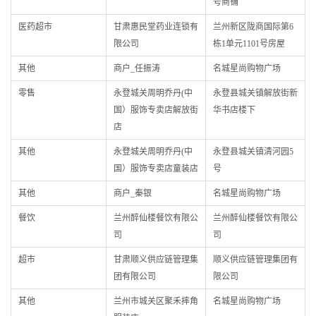
号商铺
医药超市
甘肃惠民堂药业连锁有
兰州新区陇商国际第6
限公司
栋1单元1101号房屋
其他
商户_任振涛
名城星尚购物广场
零售
永登城关周明乔丹(中
永登县城关镇解放街新
国）服饰专卖店解放街
华书店楼下
店
其他
永登城关周明乔丹(中
永登县城关镇清河园5
国）服饰专卖店童装店
号
其他
商户_秦银
名城星尚购物广场
餐饮
兰州醉仙楼餐饮有限公
兰州醉仙楼餐饮有限公
司
司
超市
甘肃顺义供应链管理集
顺义供应链管理集团有
团有限公司
限公司
其他
兰州市城关区聚禾摔角
名城星尚购物广场