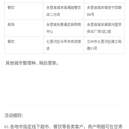
餐饮
永登县城关瑞湘园餐饮
永登县城关镇佳宁四期
店二分店
B8号
商场
永登城关惠通武商购物
永登县城关镇银河盛世
中心
商业广场3区2层
餐饮
七里河区马爷羊肉泡馍
兰州市七里河区建兰南
店
路53号
其他城市整理种...稍后更新。
活动细则：
01.各地市指定线下超市、餐饮等各类客户，商户明细可在甘肃