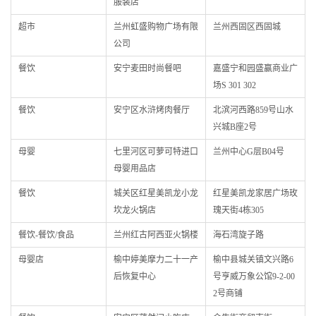
服装店
超市
兰州虹盛购物广场有限
兰州西固区西固城
公司
餐饮
安宁麦田时尚餐吧
嘉盛宁和园盛赢商业广
场S 301 302
餐饮
安宁区水浒烤肉餐厅
北滨河西路859号山水
兴城B座2号
母婴
七里河区可萝可特进口
兰州中心G层B04号
母婴用品店
餐饮
城关区红星美凯龙小龙
红星美凯龙家居广场玫
坎龙火锅店
瑰天街4栋305
餐饮-餐饮/食品
兰州红古阿西亚火锅楼
海石湾旋子路
母婴店
榆中婷美摩力二十一产
榆中县城关镇文兴路6
后恢复中心
号亨威万象公馆9-2-00
2号商铺