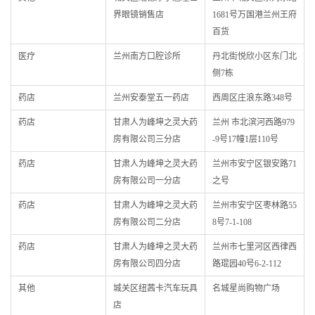
界眼镜销售店
1681号万国港兰州王府
百货
医疗
兰州南方口腔诊所
丹北街悦欣小区东门北
侧7栋
药店
兰州安泰堂五一药店
西周区庄浪东路348号
药店
甘肃人为峰坤之灵大药
兰州 市北滨河西路979
房有限公司三分店
-9号17幢1层110号
药店
甘肃人为峰坤之灵大药
兰州市安宁区银安路71
房有限公司一分店
之号
药店
甘肃人为峰坤之灵大药
兰州市安宁区枣林路55
房有限公司二分店
8号7-1-108
药店
甘肃人为峰坤之灵大药
兰州市七里河区西律西
房有限公司四分店
路琨园40号6-2-112
其他
城关区纽茜卡汽车玩具
名城星尚购物广场
店