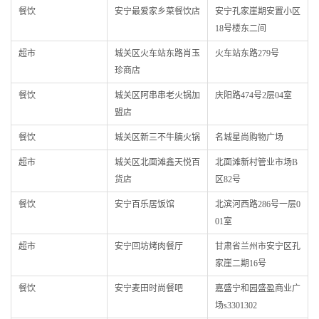
餐饮
安宁最爱家乡菜餐饮店
安宁孔家崖期安置小区
18号楼东二间
超市
城关区火车站东路肖玉
火车站东路279号
珍商店
餐饮
城关区阿串串老火锅加
庆阳路474号2层04室
盟店
餐饮
城关区新三不牛腩火锅
名城星尚购物广场
超市
城关区北面滩鑫天悦百
北面滩新村管业市场B
货店
区82号
餐饮
安宁百乐居饭馆
北滨河西路286号一层0
01室
超市
安宁回坊烤肉餐厅
甘肃省兰州市安宁区孔
家崖二期16号
餐饮
安宁麦田时尚餐吧
嘉盛宁和园盛盈商业广
场s3301302