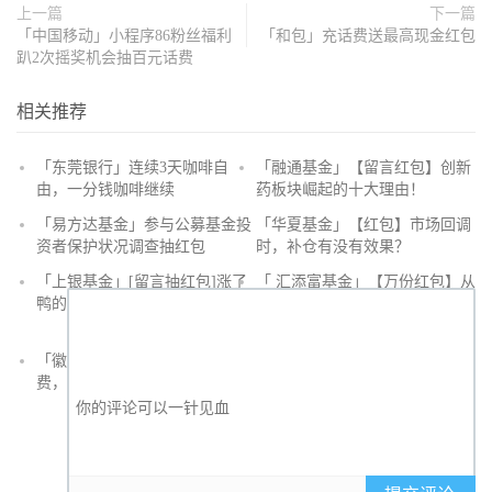
上一篇
下一篇
「中国移动」小程序86粉丝福利
「和包」充话费送最高现金红包
趴2次摇奖机会抽百元话费
相关推荐
「东莞银行」连续3天咖啡自
「融通基金」【留言红包】创新
由，一分钱咖啡继续
药板块崛起的十大理由！
抢
「易方达基金」参与公募基金投
「华夏基金」【红包】市场回调
沙
资者保护状况调查抽红包
时，补仓有没有效果？
发
「上银基金」[留言抽红包]​涨了
「 汇添富基金」【万份红包】从
鸭的投资旅途
默默无闻到表现抢眼，有色金属
经历了什么？
「徽商银行」手机银行充值话
「徽商银行」双十一徽行信用卡
费，至高立减30元
教您至高立省400元