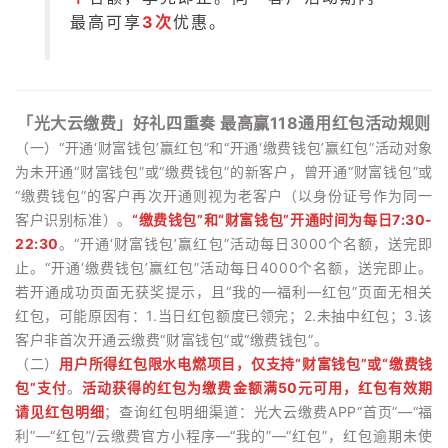
最高可享
3次
优惠。
「光大云缴费」好礼四重奏 最高赢118通用红包活动规则
（一）“开通‘财富钱包’赢红包”和“开通‘缴费钱包’赢红包”活动对象
为未开通“财富钱包”或“缴费钱包”的新客户，曾开通“财富钱包”或
“缴费钱包”的客户再次开通则视为老客户（以身份证号作为同一
客户识别标准）。
“缴费钱包”和“财富钱包”开通时间为每日7:30-
22:30
。“开通‘财富钱包’赢红包”活动每日3000个名额，送完即
止。“开通‘缴费钱包’赢红包”活动每日4000个名额，送完即止。
若开通成功页面无获奖提示，且“我的—福利—红包”页面无相关
红包，可能原因有：1.当日红包额度已领完；2.未抽中红包；3.该
客户非首次开通云缴费“财富钱包”或“缴费钱包”。
（二）
用户所得红包限水电燃项目，仅支持“财富钱包”或“缴费钱
包”支付
。
活动获得的红包为缴费金额满50元可用，红包有效期
请见红包明细
；查询红包明细渠道：光大云缴费APP“首页”—“福
利”—“红包”/云缴费官方小程序—“我的”—“红包”，红包逾期未使