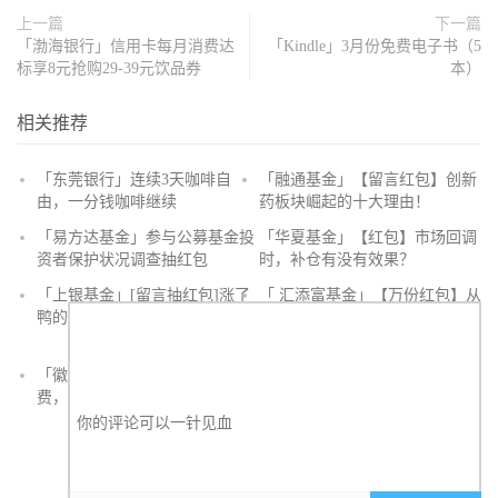
上一篇
下一篇
「渤海银行」信用卡每月消费达
「Kindle」3月份免费电子书（5
标享8元抢购29-39元饮品券
本）
相关推荐
「东莞银行」连续3天咖啡自
「融通基金」【留言红包】创新
由，一分钱咖啡继续
药板块崛起的十大理由！
抢
「易方达基金」参与公募基金投
「华夏基金」【红包】市场回调
沙
资者保护状况调查抽红包
时，补仓有没有效果？
发
「上银基金」[留言抽红包]​涨了
「 汇添富基金」【万份红包】从
鸭的投资旅途
默默无闻到表现抢眼，有色金属
经历了什么？
「徽商银行」手机银行充值话
「徽商银行」双十一徽行信用卡
费，至高立减30元
教您至高立省400元