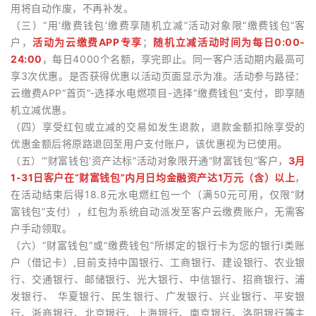
用将自动作废，不再补发。
（三）“用‘缴费钱包’缴费享随机立减”活动对象限“缴费钱包”客
户，
活动为云缴费APP专享
；
随机立减活动时间为每日0:00-
24:00
，每日4000个名额，享完即止。同一客户活动期内最高可
享3次优惠。是否获得优惠以活动页面显示为准。活动参与路径：
云缴费APP“首页”-选择水电燃项目-选择“缴费钱包”支付，即享随
机立减优惠。
（四）享受红包或立减的交易如发生退款，退款金额扣除享受的
优惠金额后将原路退回至用户支付账户，该优惠视为已使用。
（五）“‘财富钱包’资产达标”活动对象限开通“财富钱包”客户，
3月
1-31日客户在“财富钱包”内月日均金融资产达1万元（含）以上
，
在活动结束后得18.8元水电燃红包一个（满50元可用，仅限“财
富钱包”支付），红包为系统自动派发至客户云缴费账户，无需客
户手动领取。
（六）“财富钱包”或“缴费钱包”所绑定的银行卡为您的银行I类账
户（借记卡）,目前支持中国银行、工商银行、建设银行、农业银
行、交通银行、邮储银行、光大银行、中信银行、招商银行、浦
发银行、 华夏银行、民生银行、广发银行、兴业银行、平安银
行、浙商银行、北京银行、上海银行、南京银行、洛阳银行等主