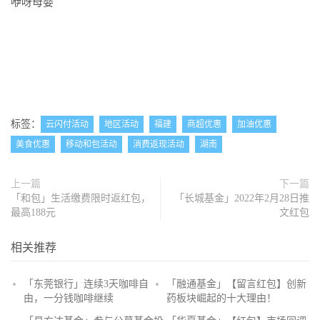
咿呀母婴
标签：
云闪付活动
地区活动
福建
商超优惠
加油优惠
美食优惠
移动和包活动
消费返现活动
湖南
上一篇
下一篇
「和包」生活缴费限时返红包，
「长城基金」2022年2月28日推
最高188元
文红包
相关推荐
「东莞银行」连续3天咖啡自
「融通基金」【留言红包】创新
由，一分钱咖啡继续
药板块崛起的十大理由！
抢