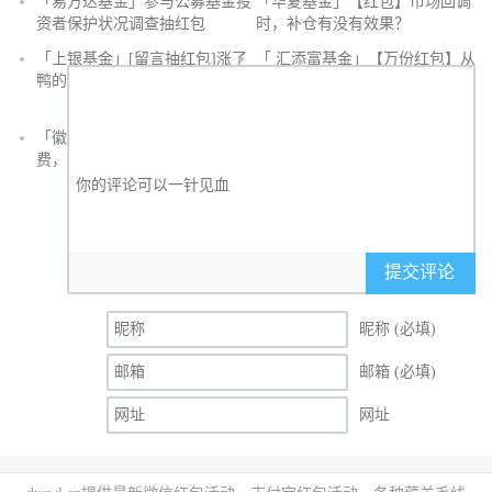
「易方达基金」参与公募基金投
「华夏基金」【红包】市场回调
沙
资者保护状况调查抽红包
时，补仓有没有效果？
发
「上银基金」[留言抽红包]​涨了
「 汇添富基金」【万份红包】从
鸭的投资旅途
默默无闻到表现抢眼，有色金属
经历了什么？
「徽商银行」手机银行充值话
「徽商银行」双十一徽行信用卡
费，至高立减30元
教您至高立省400元
提交评论
昵称 (必填)
邮箱 (必填)
网址