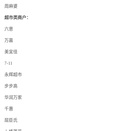
周麻婆
超市类商户：
六意
万嘉
美宜佳
7-11
永辉超市
步步高
华润万家
千惠
屈臣氏