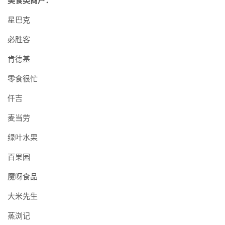
美食类商户：
星巴克
必胜客
肯德基
零食很忙
仟吉
麦当劳
绿叶水果
百果园
魔呀食品
大米先生
蒸浏记