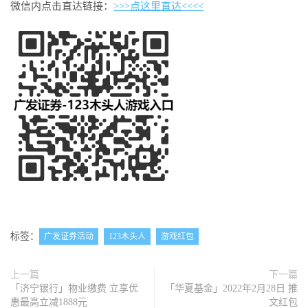
微信内点击直达链接：
>>>点这里直达<<<<
标签：
广发证券活动
123木头人
游戏红包
上一篇
下一篇
「济宁银行」物业缴费 立享优
「华夏基金」2022年2月28日 推
惠最高立减1888元
文红包