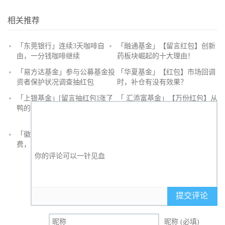
相关推荐
「东莞银行」连续3天咖啡自
「融通基金」【留言红包】创新
由，一分钱咖啡继续
药板块崛起的十大理由！
抢
「易方达基金」参与公募基金投
「华夏基金」【红包】市场回调
沙
资者保护状况调查抽红包
时，补仓有没有效果？
发
「上银基金」[留言抽红包]​涨了
「 汇添富基金」【万份红包】从
鸭的投资旅途
默默无闻到表现抢眼，有色金属
经历了什么？
「徽商银行」手机银行充值话
「徽商银行」双十一徽行信用卡
费，至高立减30元
教您至高立省400元
提交评论
昵称 (必填)