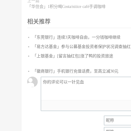
上一篇
「华住会」1积分喝Costa/niiice café手调咖啡
相关推荐
「东莞银行」连续3天咖啡自由，一分钱咖啡继续
「易方达基金」参与公募基金投资者保护状况调查抽红
「上银基金」[留言抽红包]​涨了鸭的投资旅途
「徽商银行」手机银行充值话费，至高立减30元