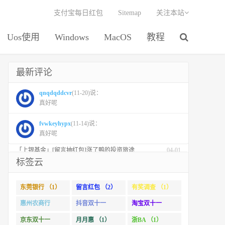
支付宝每日红包
Sitemap
关注本站
Uos使用
Windows
MacOS
教程
最新评论
最新文章
周五活动
每日活动
「东莞银行」连续3天咖啡自由，一分钱咖啡继续
04-24
qnqdqddcvr
(11-20)说：
真好呢
「融通基金」【留言红包】创新药板块崛起的十大理由！
04-01
「易方达基金」参与公募基金投资者保护状况调查抽红包
04-01
fvwkeyhypx
(11-14)说：
真好呢
「华夏基金」【红包】市场回调时，补仓有没有效果？
04-01
「上银基金」[留言抽红包]​涨了鸭的投资旅途
04-01
标签云
「 汇添富基金」【万份红包】从默默无闻到表现抢眼，有色金属经历了什么？
04-01
「徽商银行」手机银行充值话费，至高立减30元
11-01
东莞银行 （1）
留言红包 （2）
有奖调查 （1）
「徽商银行」双十一徽行信用卡教您至高立省400元
10-31
惠州农商行
抖音双十一
淘宝双十一
「杭州银行」信用卡周周圈好运
10-31
（1）
（1）
（2）
京东双十一
月月惠 （1）
浙BA （1）
「杭州银行」信用卡 月月惠生活 消费达标莹华为PuraX MateBook14等好礼
10-24