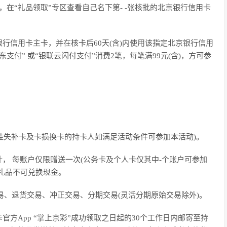
”，在“礼品领取”专区查看自己名下第- -张核批的北京银行信用卡
行信用卡主卡，并在核卡后60天(含)内使用该指定北京银行信用
东支付” 或“银联云闪付支付”消费2笔，每笔满99元(含)，方可参
的挂失补卡及卡损换卡的持卡人如满足活动条件可参加本活动)。
， 每账户仅限赠送一次(公务卡及个人卡仅其中-个账户可参加
礼品不可兑换现金。
交易、退货交易、冲正交易、分期交易(灵活分期原始交易除外)。
方App “掌上京彩”成功领取之日起的30个工作日内邮寄至持