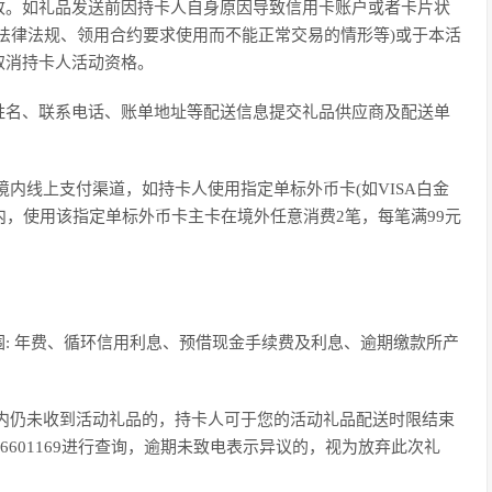
改。如礼品发送前因持卡人自身原因导致信用卡账户或者卡片状
法律法规、领用合约要求使用而不能正常交易的情形等)或于本活
取消持卡人活动资格。
姓名、联系电话、账单地址等配送信息提交礼品供应商及配送单
内线上支付渠道，如持卡人使用指定单标外币卡(如VISA白金
)内，使用该指定单标外币卡主卡在境外任意消费2笔，每笔满99元
: 年费、循环信用利息、预借现金手续费及利息、逾期缴款所产
内仍未收到活动礼品的，持卡人可于您的活动礼品配送时限结束
6601169进行查询，逾期未致电表示异议的，视为放弃此次礼