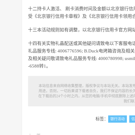
十二持卡人激活、 刷卡消费时间及金额以北京银行信
受《北京银行信用卡章程》及《北京银行信用卡领用
十三本活动规则如有调整，以北京银行信用卡官方网
十四有关实物礼晶配送或其他疑问请致电以下客服电话进
礼品服务专线: 4006776596; B.Duck电烤箱咨询及
及相关疑问敬请致电礼品服务专线: 4000780998; us
-6588转1。
本站信息来自网络收集整理，版权争议与本站无关。本站发
用途，否则，一切后果请下载者自负，我们不保证内容的长
在下载后的24个小时之内，从您的电脑/手机中彻底删除上
我们联
标签：
银行活动
信