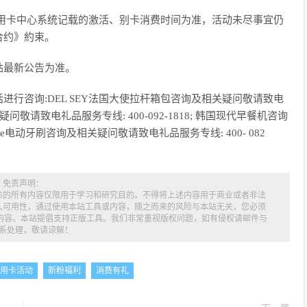
用卡中心系统记载的激活、别卡消费时间为准，活动未尽事宜仍
合约》約束。
站最新公告为准。
行咨询:DEL SEY法国大使拉杆箱包咨询及相关疑问敬请致电
相关疑问敬请致电礼品服务专线: 400-092-1818; 韩国现代早餐机咨询
mile电动牙刷咨询及相关疑问敬请致电礼品服务专线: 400- 082
免责声明：
布的所有内容仅限用于学习和研究目的。不得将上述内容用于商业或者非法
久可用性，通过使用本站工具或内容，随之而来的风险与本站无关，您必须
述内容。本站提倡支持正版工具。我们非常重视版权问题，如有侵权请邮件与
系处理，敬请谅解！
用卡活动
新粉福利
消费有礼