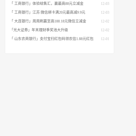
「 工商银行」体验结售汇，赢最高88元立减金
12-03
「 工商银行」江苏:微信绑卡满20元最高减9.9元
12-03
「 大连银行」周周刷赢至高188.18元微信立减金
12-02
「光大证券」年末理财季奖池大升级
12-02
「 山东农商银行」支付宝扫红包码领农信1.88元红包
12-01