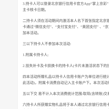
3.持卡人可以登录北京银行信用卡官方App“掌上京彩
主卡核卡日期。
二持卡人须在活动期间内激活本人名下首张指定北京银
卡通过“微信支付”、“支付宝支付”、“美团支付” 、“京
加本活动。
三以下持卡人不参加本次活动:
1.附属卡持卡人;
2.挂失补卡及卡损换卡的持卡人(卡片未激活状态下
四本活动所赠礼品以持卡人信用卡账户为单位进行统计
此活动)，附属卡消费自动记入主卡账户下。本次活动
五以下交 易不计入本次消费统计范围:取现(含转账)
六持卡人所获赠实物礼品将于本人通过北京银行信用卡官