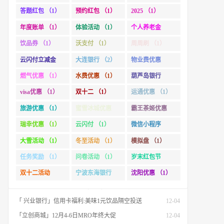
（1）
答题红包 （1）
预约红包 （1）
2025 （1）
「杭州银行」社保卡(市民卡)专属福利
10-24
「徽商银行」1分乘公交,徽商银行乘车码，承包你的秋日趣味出行[限合肥]
10-15
年度账单 （1）
体验活动 （1）
个人养老金
「杭州银行」信用卡 双十一省钱攻略 更有国补专场
10-15
（1）
饮品券 （1）
沃支付 （1）
周周刷 （1）
「惠州农商行」境外消费满500元立减18元
10-01
云闪付立减金
大连银行 （2）
物业费优惠
「 广发基金」查看2024年度投资账单 最高抽88.88元红包
01-24
（1）
（1）
燃气优惠 （1）
水费优惠 （1）
葫芦岛银行
「 广发基金」2025迎新春活动锦集
01-23
（1）
visa优惠 （1）
双十二 （1）
运通优惠 （1）
「 兴业银行」24节气之冬至:情暖冬至 爱在兴业
12-21
旅游优惠 （1）
蜜雪冰城优惠
霸王茶姬优惠
「 工商银行」个人养老金开户缴存最高可领超800元立减金
12-15
（1）
（1）
瑞幸优惠 （1）
云闪付 （1）
微信小程序
「 工商银行」认证家庭财富,赢5元微信立减金
12-12
（1）
大雪活动 （1）
冬至活动 （1）
模拟盘 （1）
「 宁波东海银行」双十二秒杀:美食低至1.99元
12-12
任务奖励 （1）
问卷活动 （1）
岁末红包节
「 汇添富基金」【万份红包】今日结募！A股龙头，尽入此基矣
12-06
（1）
「 沃支付」大雪岁寒 抽最高888元京东E卡
12-06
双十二活动
宁波东海银行
沈阳优惠 （1）
「 兴业银行」24节气之大雪:大雪已至 万事胜意
12-06
（1）
（1）
「 兴业银行」信用卡福利:美味1元饮品隔空投送
12-04
「立创商城」12月4-6日MRO年终大促
12-04