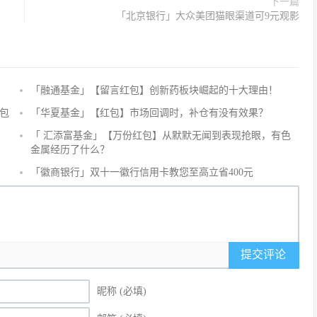
下一篇
「北京银行」大众美团猫眼渠道可9元观影
「融通基金」【留言红包】创新药板块崛起的十大理由！
评
论
包
「华夏基金」【红包】市场回调时，补仓有没有效果？
抢
「 汇添富基金」【万份红包】从默默无闻到表现抢眼，有色
沙
金属经历了什么？
发
「徽商银行」双十一徽行信用卡教您至高立省400元
提交评论
昵称 (必填)