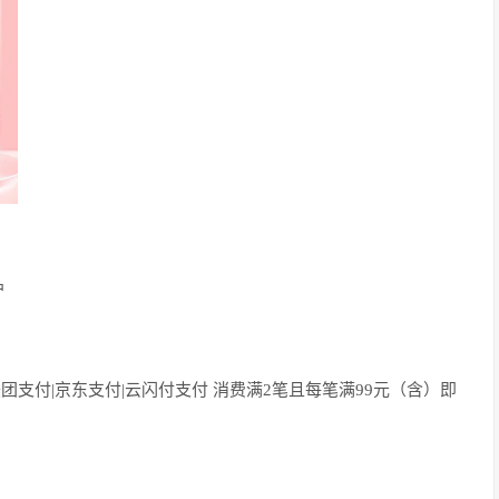
户
美团支付|京东支付|云闪付支付 消费满2笔且每笔满99元（含）即