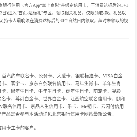
京银行信用卡官方App“掌上京彩”井绑定信用卡，于消费达标后的T+1
为2月2日)进入“首页-达标礼”专区，领取相关礼品，仅限领取-款。礼品以
;持卡人最晚须在消费达标后的30个自然日内领取，超时未领取的视
、首汽约车联名卡、公务卡、大爱卡、银联标准卡、VISA白金
用卡、寰宇卡、京东白条联名信用卡、马年生肖卡、羊年生肖
肖卡、鼠年生肖卡、牛年生肖卡、虎年生肖卡、萌宠卡、凝彩
联名卡、尊尚白金卡、世界白金卡、江西航空联名信用卡、颐和
V联名信用卡、京品人生信用卡、乐卡、Me钥卡、云闪付信用
卡产品是否参与本活动详见北京银行信用卡网站最新公告。
信用卡主卡的客户。