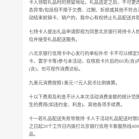
卡人领取礼品时的预留地址。礼品选定之后，不可更
态异常(包括但不限于欠费、过期、折损或其他不符合
动结束前销卡、销户的，我中心有权终止礼品配送井
七持卡人提出礼品申请即视为同意北京银行将持卡人
位并接受礼品配送服务。
八北京银行信用卡中心发行的单标外币 卡不可以绑定境
卡、寰宇卡等)参与本活动，在核批卡片后的60天(含
(含)，也可视作消费达标。
九美元消费按照1美元=7元人民币比例换算。
十以下费用及利息不计入本次活动消费金额的统计范围
生的费用(如违约金、利息)、其他各项手续费。
十一若礼品配送失败导致持 卡人于活动礼品配送时限
之日起20个工作日内拨打北京银行信用卡客服热线400
品。