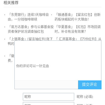
相关推荐
「东莞银行」连续3天咖啡自
「融通基金」【留言红包】创新
由，一分钱咖啡继续
药板块崛起的十大理由！
抢
「易方达基金」参与公募基金投
「华夏基金」【红包】市场回调
沙
资者保护状况调查抽红包
时，补仓有没有效果？
发
「上银基金」[留言抽红包]​涨了
「 汇添富基金」【万份红包】从
鸭的投资旅途
默默无闻到表现抢眼，有色金属
经历了什么？
「徽商银行」手机银行充值话
「徽商银行」双十一徽行信用卡
费，至高立减30元
教您至高立省400元
提交评论
昵称 (必填)