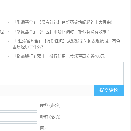
「融通基金」【留言红包】创新药板块崛起的十大理由！
评
论
包
「华夏基金」【红包】市场回调时，补仓有没有效果？
抢
「 汇添富基金」【万份红包】从默默无闻到表现抢眼，有色
沙
金属经历了什么？
发
「徽商银行」双十一徽行信用卡教您至高立省400元
提交评论
昵称 (必填)
邮箱 (必填)
网址