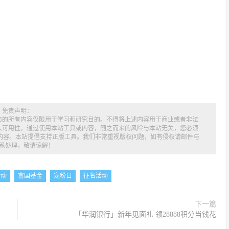
免责声明：
布的所有内容仅限用于学习和研究目的。不得将上述内容用于商业或者非法
久可用性，通过使用本站工具或内容，随之而来的风险与本站无关，您必须
述内容。本站提倡支持正版工具。我们非常重视版权问题，如有侵权请邮件与
系处理，敬请谅解！
活动
富国基金
宠粉日
征名活动
下一篇
「华润银行」新年见面礼 领28888积分当钱花