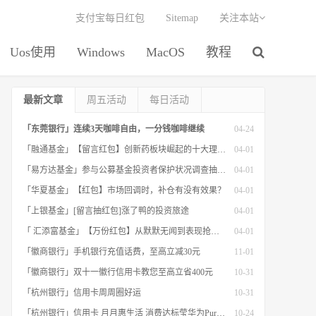
支付宝每日红包
Sitemap
关注本站
Uos使用
Windows
MacOS
教程
最新文章
周五活动
每日活动
「东莞银行」连续3天咖啡自由，一分钱咖啡继续
04-24
「融通基金」【留言红包】创新药板块崛起的十大理由！
04-01
「易方达基金」参与公募基金投资者保护状况调查抽红包
04-01
「华夏基金」【红包】市场回调时，补仓有没有效果？
04-01
「上银基金」[留言抽红包]​涨了鸭的投资旅途
04-01
「 汇添富基金」【万份红包】从默默无闻到表现抢眼，有色金属经历了什么？
04-01
「徽商银行」手机银行充值话费，至高立减30元
11-01
「徽商银行」双十一徽行信用卡教您至高立省400元
10-31
「杭州银行」信用卡周周圈好运
10-31
「杭州银行」信用卡 月月惠生活 消费达标莹华为PuraX MateBook14等好礼
10-24