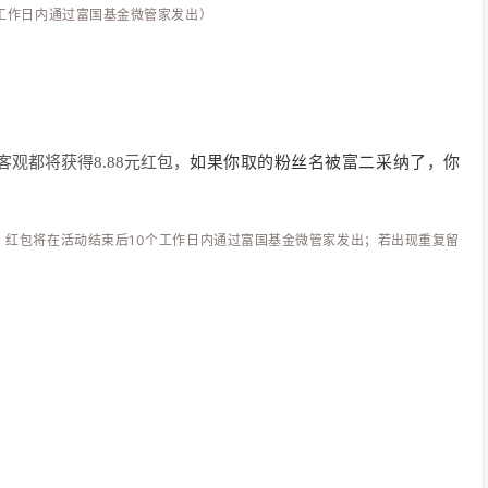
0个工作日内通过富国基金微管家发出）
如果你取的粉丝名被富二采纳了，你
观都将获得8.88元红包，
官，红包将在活动结束后10个工作日内通过富国基金微管家发出；若出现重复留
）