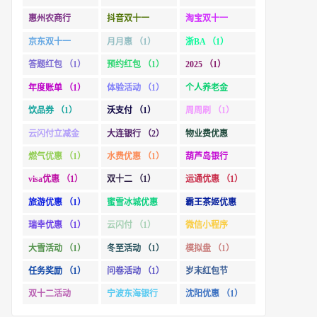
惠州农商行
抖音双十一
淘宝双十一
（1）
（1）
（2）
京东双十一
月月惠 （1）
浙BA （1）
（1）
答题红包 （1）
预约红包 （1）
2025 （1）
年度账单 （1）
体验活动 （1）
个人养老金
（1）
饮品券 （1）
沃支付 （1）
周周刷 （1）
云闪付立减金
大连银行 （2）
物业费优惠
（1）
（1）
燃气优惠 （1）
水费优惠 （1）
葫芦岛银行
（1）
visa优惠 （1）
双十二 （1）
运通优惠 （1）
旅游优惠 （1）
蜜雪冰城优惠
霸王茶姬优惠
（1）
（1）
瑞幸优惠 （1）
云闪付 （1）
微信小程序
（1）
大雪活动 （1）
冬至活动 （1）
模拟盘 （1）
任务奖励 （1）
问卷活动 （1）
岁末红包节
（1）
双十二活动
宁波东海银行
沈阳优惠 （1）
（1）
（1）