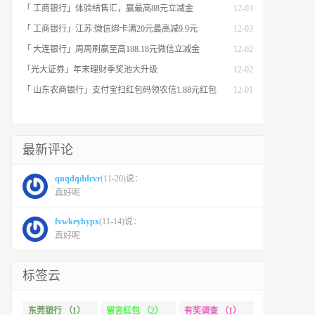
「 工商银行」体验结售汇，赢最高88元立减金
12-03
「 工商银行」江苏:微信绑卡满20元最高减9.9元
12-03
「 大连银行」周周刷赢至高188.18元微信立减金
12-02
「光大证券」年末理财季奖池大升级
12-02
「 山东农商银行」支付宝扫红包码领农信1.88元红包
12-01
最新评论
qnqdqddcvr
(11-20)说：
真好呢
fvwkeyhypx
(11-14)说：
真好呢
标签云
东莞银行 （1）
留言红包 （2）
有奖调查 （1）