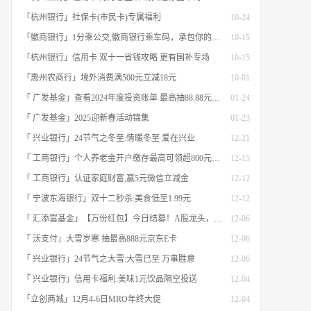
「杭州银行」社保卡(市民卡)专属福利
10-24
「徽商银行」1分乘公交,徽商银行乘车码，承包你的秋日趣味出行[限合肥]
10-15
「杭州银行」信用卡 双十一省钱攻略 更有国补专场
10-15
「惠州农商行」境外消费满500元立减18元
10-01
「 广发基金」查看2024年度投资账单 最高抽88.88元红包
01-24
「 广发基金」2025迎新春活动锦集
01-23
「 兴业银行」24节气之冬至:情暖冬至 爱在兴业
12-21
「 工商银行」个人养老金开户缴存最高可领超800元立减金
12-15
「 工商银行」认证家庭财富,赢5元微信立减金
12-12
「 宁波东海银行」双十二秒杀:美食低至1.99元
12-12
「 汇添富基金」【万份红包】今日结募！A股龙头，尽入此基矣
12-06
「 沃支付」大雪岁寒 抽最高888元京东E卡
12-06
「 兴业银行」24节气之大雪:大雪已至 万事胜意
12-06
「 兴业银行」信用卡福利:美味1元饮品隔空投送
12-04
「立创商城」12月4-6日MRO年终大促
12-04