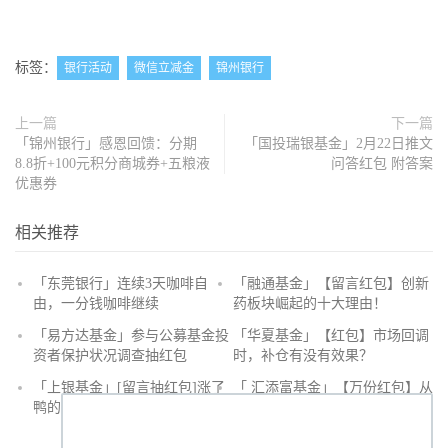
标签：
银行活动
微信立减金
锦州银行
上一篇
下一篇
「锦州银行」感恩回馈：分期
「国投瑞银基金」2月22日推文
8.8折+100元积分商城券+五粮液
问答红包 附答案
优惠券
相关推荐
「东莞银行」连续3天咖啡自
「融通基金」【留言红包】创新
由，一分钱咖啡继续
药板块崛起的十大理由！
抢
「易方达基金」参与公募基金投
「华夏基金」【红包】市场回调
沙
资者保护状况调查抽红包
时，补仓有没有效果？
发
「上银基金」[留言抽红包]​涨了
「 汇添富基金」【万份红包】从
鸭的投资旅途
默默无闻到表现抢眼，有色金属
经历了什么？