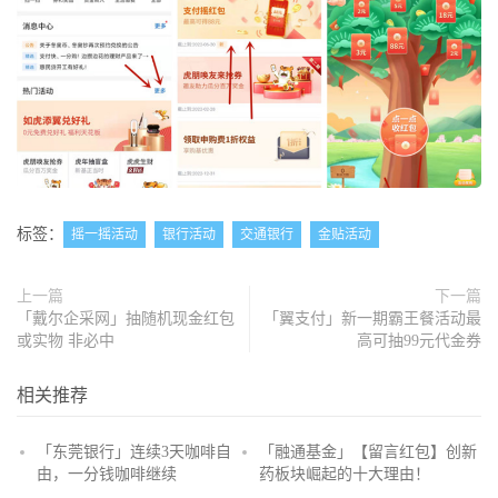
标签：
摇一摇活动
银行活动
交通银行
金贴活动
上一篇
下一篇
「戴尔企采网」抽随机现金红包
「翼支付」新一期霸王餐活动最
或实物 非必中
高可抽99元代金券
相关推荐
「东莞银行」连续3天咖啡自
「融通基金」【留言红包】创新
由，一分钱咖啡继续
药板块崛起的十大理由！