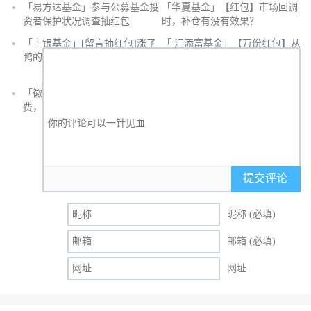
抢
「易方达基金」参与公募基金投
「华夏基金」【红包】市场回调
沙
资者保护状况调查抽红包
时，补仓有没有效果？
发
「上银基金」[留言抽红包]​涨了
「 汇添富基金」【万份红包】从
鸭的投资旅途
默默无闻到表现抢眼，有色金属
经历了什么？
「徽商银行」手机银行充值话
「徽商银行」双十一徽行信用卡
费，至高立减30元
教您至高立省400元
提交评论
昵称 (必填)
邮箱 (必填)
网址