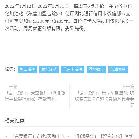
2022年1月12日-2022年3月31日，每周三6点开抢，在全省中石
化加油站（私营加盟店除外）使用湖北银行信用卡微信绑卡支
付可享受加油满200元立减35元。每位持卡人活动日仅限参加一
次活动，周周优惠名额有限，先到先得。
标签：
周三活动
银行活动
信用卡活动
湖北银行
加油优惠
上一篇
下一篇
「湖北银行」天空银行（湖北银
「湖北银行」乐享星期五5折嗨
行手机银行App）存款有礼
购京东E卡猫超卡肯德基代金券
等
相关推荐
「东莞银行」连续3天咖啡自
「融通基金」【留言红包】创新