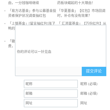
由，一分钱咖啡继续
药板块崛起的十大理由！
抢
「易方达基金」参与公募基金投
「华夏基金」【红包】市场回调
沙
资者保护状况调查抽红包
时，补仓有没有效果？
发
「上银基金」[留言抽红包]​涨了
「 汇添富基金」【万份红包】从
鸭的投资旅途
默默无闻到表现抢眼，有色金属
经历了什么？
「徽商银行」手机银行充值话
「徽商银行」双十一徽行信用卡
费，至高立减30元
教您至高立省400元
提交评论
昵称 (必填)
邮箱 (必填)
网址