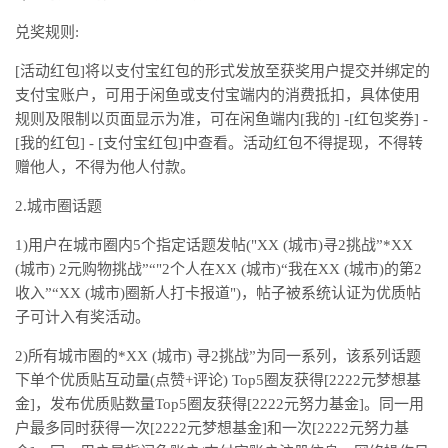
兑奖规则:
[活动红包]将以支付宝红包的形式发放至获奖用户提交并绑定的
支付宝账户，可用于闲鱼或支付宝端内的消费抵扣，具体使用
规则及限制以页面显示为准，可在闲鱼端内[我的] -[红包奖券] -
[我的红包] - [支付宝红包]中查看。活动红包不得提现，不得转
赠他人，不得为他人付款。
2.城市圈话题
1)用户在城市圈内5个指定话题发帖("XX (城市)寻2挑战”*XX
(城市) 2元购物挑战”“"2个人在XX (城市)“我在XX (城市)的第2
收入”“XX (城市)圈新人打卡报道")，帖子被系统认证为优质帖
子可计入有奖活动。
2)所有城市圈的*XX (城市) 寻2挑战”为同一系列，该系列话题
下单个优质贴互动量(点赞+评论) Top5圈友获得[2222元梦想基
金]，发布优质贴数量Top5圈友获得[2222元努力基金]。同一用
户最多同时获得一次[2222元梦想基金]和一次[2222元努力基