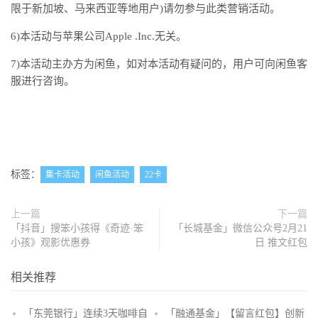
限于新加坡、马来西亚等地用户)请勿参与此类营销活动。
6)本活动与苹果公司Apple .Inc.无关。
7)本活动主办方为闲鱼，如对本活动有疑问的，用户可向闲鱼客
服进行咨询。
标签：
集卡活动
闲鱼活动
22卡
上一篇
下一篇
「抖音」搜笨小孩得《奇迹·笨
「长城基金」微信公众号2月21
小孩》观影优惠券
日 推文红包
相关推荐
「东莞银行」连续3天咖啡自
「融通基金」【留言红包】创新