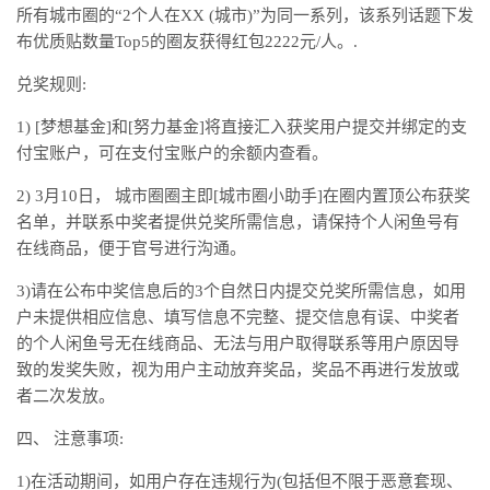
所有城市圈的“2个人在XX (城市)”为同一系列，该系列话题下发
布优质贴数量Top5的圈友获得红包2222元/人。.
兑奖规则:
1) [梦想基金]和[努力基金]将直接汇入获奖用户提交并绑定的支
付宝账户，可在支付宝账户的余额内查看。
2) 3月10日， 城市圈圈主即[城市圈小助手]在圈内置顶公布获奖
名单，并联系中奖者提供兑奖所需信息，请保持个人闲鱼号有
在线商品，便于官号进行沟通。
3)请在公布中奖信息后的3个自然日内提交兑奖所需信息，如用
户未提供相应信息、填写信息不完整、提交信息有误、中奖者
的个人闲鱼号无在线商品、无法与用户取得联系等用户原因导
致的发奖失败，视为用户主动放弃奖品，奖品不再进行发放或
者二次发放。
四、 注意事项:
1)在活动期间，如用户存在违规行为(包括但不限于恶意套现、