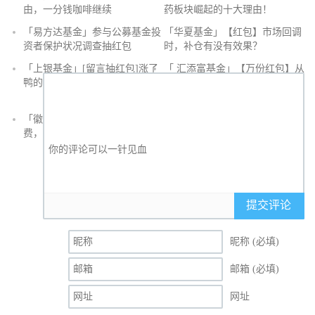
由，一分钱咖啡继续
药板块崛起的十大理由！
抢
「易方达基金」参与公募基金投
「华夏基金」【红包】市场回调
沙
资者保护状况调查抽红包
时，补仓有没有效果？
发
「上银基金」[留言抽红包]​涨了
「 汇添富基金」【万份红包】从
鸭的投资旅途
默默无闻到表现抢眼，有色金属
经历了什么？
「徽商银行」手机银行充值话
「徽商银行」双十一徽行信用卡
费，至高立减30元
教您至高立省400元
提交评论
昵称 (必填)
邮箱 (必填)
网址