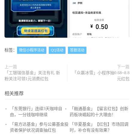
标签：
微信小程序活动
QQ活动
答题活动
上一篇
下一篇
「工银瑞信基金」关注有礼 新
「众赢冰雪」小程序抽0.68~8.8
粉关注可领1元消费红包
元红包
相关推荐
「东莞银行」连续3天咖啡自
「融通基金」【留言红包】创新
由，一分钱咖啡继续
药板块崛起的十大理由！
抢
「易方达基金」参与公募基金投
「华夏基金」【红包】市场回调
沙
资者保护状况调查抽红包
时，补仓有没有效果？
发