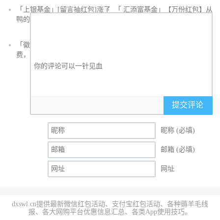
「上银基金」[留言抽红包]​涨了
「 汇添富基金」【万份红包】从
鸭的投资旅途
默默无闻到表现抢眼，有色金属
经历了什么？
「徽商银行」手机银行充值话
「徽商银行」双十一徽行信用卡
费，至高立减30元
教您至高立省400元
提交评论
昵称 (必填)
邮箱 (必填)
网址
dxswl.cn提供最新微信红包活动、支付宝红包活动、各种薅羊毛线
报、各大网购平台优惠信息汇总、各类App使用技巧。