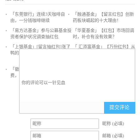
「东莞银行」连续3天咖啡自
「融通基金」【留言红包】创新
由，一分钱咖啡继续
药板块崛起的十大理由！
抢
「易方达基金」参与公募基金投
「华夏基金」【红包】市场回调
沙
资者保护状况调查抽红包
时，补仓有没有效果？
发
「上银基金」[留言抽红包]​涨了
「 汇添富基金」【万份红包】从
鸭的投资旅途
默默无闻到表现抢眼，有色金属
经历了什么？
「徽商银行」手机银行充值话
「徽商银行」双十一徽行信用卡
费，至高立减30元
教您至高立省400元
提交评论
昵称 (必填)
邮箱 (必填)