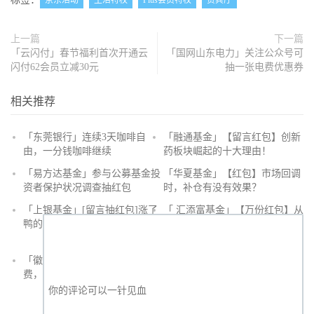
京东活动
生活特权
Plus会员特权
贵宾厅
上一篇
下一篇
「云闪付」春节福利首次开通云
「国网山东电力」关注公众号可
闪付62会员立减30元
抽一张电费优惠券
相关推荐
「东莞银行」连续3天咖啡自
「融通基金」【留言红包】创新
由，一分钱咖啡继续
药板块崛起的十大理由！
抢
「易方达基金」参与公募基金投
「华夏基金」【红包】市场回调
沙
资者保护状况调查抽红包
时，补仓有没有效果？
发
「上银基金」[留言抽红包]​涨了
「 汇添富基金」【万份红包】从
鸭的投资旅途
默默无闻到表现抢眼，有色金属
经历了什么？
「徽商银行」手机银行充值话
「徽商银行」双十一徽行信用卡
费，至高立减30元
教您至高立省400元