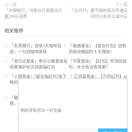
上一篇
下一篇
「中国银行」河南分行答题点灯
「云闪付」春节福利首次开通云
赢200元话费
闪付62会员立减30元
相关推荐
「东莞银行」连续3天咖啡自
「融通基金」【留言红包】创新
由，一分钱咖啡继续
药板块崛起的十大理由！
抢
「易方达基金」参与公募基金投
「华夏基金」【红包】市场回调
沙
资者保护状况调查抽红包
时，补仓有没有效果？
发
「上银基金」[留言抽红包]​涨了
「 汇添富基金」【万份红包】从
鸭的投资旅途
默默无闻到表现抢眼，有色金属
经历了什么？
「徽商银行」手机银行充值话
「徽商银行」双十一徽行信用卡
费，至高立减30元
教您至高立省400元