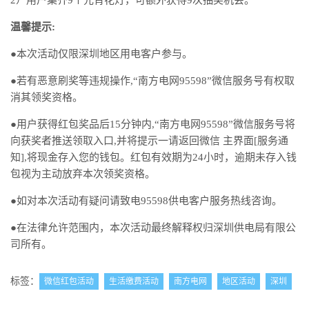
2）用户集齐9个元宵花灯，可额外获得9次抽奖机会。
温馨提示:
●本次活动仅限深圳地区用电客户参与。
●若有恶意刷奖等违规操作,“南方电网95598”微信服务号有权取
消其领奖资格。
●用户获得红包奖品后15分钟内,“南方电网95598”微信服务号将
向获奖者推送领取入口,并将提示一请返回微信 主界面[服务通
知],将现金存入您的钱包。红包有效期为24小时，逾期未存入钱
包视为主动放弃本次领奖资格。
●如对本次活动有疑问请致电95598供电客户服务热线咨询。
●在法律允许范围内，本次活动最终解释权归深圳供电局有限公
司所有。
标签：
微信红包活动
生活缴费活动
南方电网
地区活动
深圳