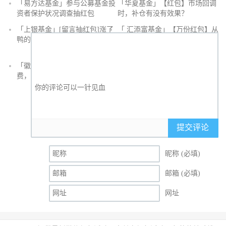
「易方达基金」参与公募基金投
「华夏基金」【红包】市场回调
沙
资者保护状况调查抽红包
时，补仓有没有效果？
发
「上银基金」[留言抽红包]​涨了
「 汇添富基金」【万份红包】从
鸭的投资旅途
默默无闻到表现抢眼，有色金属
经历了什么？
「徽商银行」手机银行充值话
「徽商银行」双十一徽行信用卡
费，至高立减30元
教您至高立省400元
提交评论
昵称 (必填)
邮箱 (必填)
网址