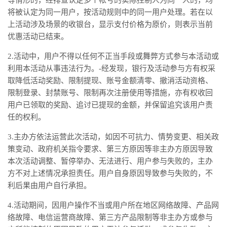
等情形的，经排查认定多个帐号的实际控制人为同一人的，均
将被认定为同一用户，按活动规则中的同一用户处理。若在以
上活动涉及场景的收银台，显示支付价格为原价，则表示当前
优惠活动已结束。
2.活动中，用户不得以任何不正当手段或舞弊方式参与本活动或
利用本活动从事违法行为。-经发现，银行及活动参与方有权采
取降低活动奖励、限制提现、账号金额清零、撤消活动资格、
限制登录、封禁账号、限制再次注册使用等措施，亦有权收回
用户已领取的奖励、追讨已提现的金额，并保留追究该用户责
任的权利。
3.主办方依法运营此次活动，如因不可抗力、情势变更、相关政
策变动、政府机关指令要求、第三方原因等非主办方原因导致
本次活动调整、暂停举办、无法进行、用户参与失败的，主办
方不对上述情况承担责任。用户自身原因导致参与失败的，不
利后果由用户自行承担。
4.活动期间，因用户操作不当或用户所在地区网络故障、产品网
络故障、电信运营商故障、第三方产品限制等非主办方或参与