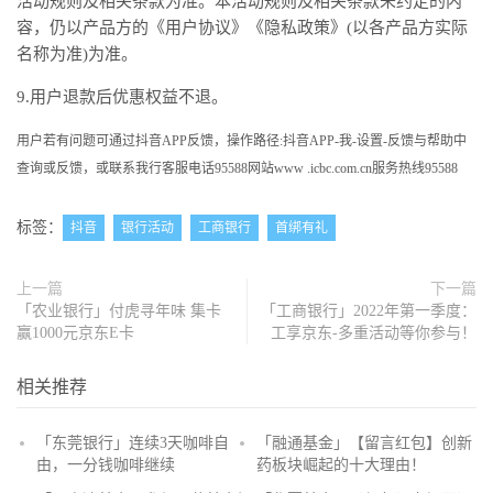
活动规则及相关条款为准。本活动规则及相关条款未约定的内
容，仍以产品方的《用户协议》《隐私政策》(以各产品方实际
名称为准)为准。
9.用户退款后优惠权益不退。
用户若有问题可通过抖音APP反馈，操作路径:抖音APP-我-设置-反馈与帮助中
查询或反馈，或联系我行客服电话95588网站www .icbc.com.cn服务热线95588
标签：
抖音
银行活动
工商银行
首绑有礼
上一篇
下一篇
「农业银行」付虎寻年味 集卡
「工商银行」2022年第一季度：
赢1000元京东E卡
工享京东-多重活动等你参与！
相关推荐
「东莞银行」连续3天咖啡自
「融通基金」【留言红包】创新
由，一分钱咖啡继续
药板块崛起的十大理由！
抢