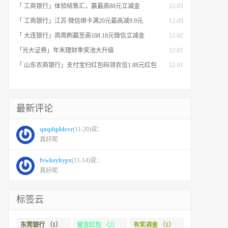
「 工商银行」体验结售汇，赢最高88元立减金
12-03
「 工商银行」江苏:微信绑卡满20元最高减9.9元
12-03
「 大连银行」周周刷赢至高188.18元微信立减金
12-02
「光大证券」年末理财季奖池大升级
12-02
「 山东农商银行」支付宝扫红包码领农信1.88元红包
12-01
最新评论
qnqdqddcvr
(11-20)说：
真好呢
fvwkeyhypx
(11-14)说：
真好呢
标签云
东莞银行 （1）
留言红包 （2）
有奖调查 （1）