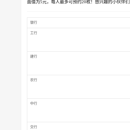
面值为5元，每人最多可预约20枚！感兴趣的小伙伴
银行
工行
建行
农行
中行
交行