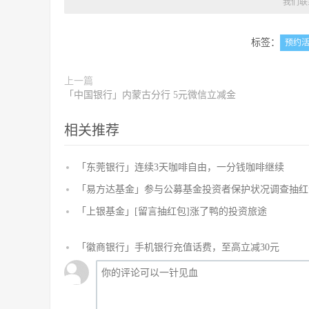
我们联
标签：
预约
上一篇
「中国银行」内蒙古分行 5元微信立减金
相关推荐
「东莞银行」连续3天咖啡自由，一分钱咖啡继续
「易方达基金」参与公募基金投资者保护状况调查抽红
「上银基金」[留言抽红包]​涨了鸭的投资旅途
「徽商银行」手机银行充值话费，至高立减30元