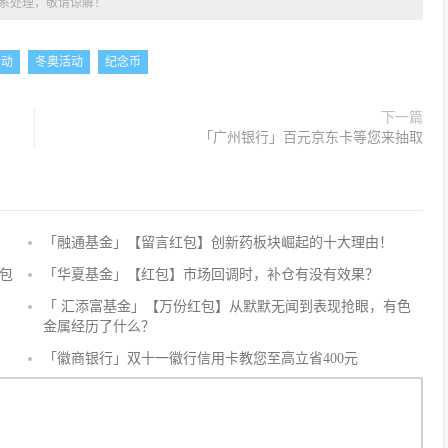
系处理，敬请谅解！
活动
冬奥活动
纪念币
下一篇
「广州银行」百元京东卡等您来抽取
「融通基金」【留言红包】创新药板块崛起的十大理由！
评
论
包
「华夏基金」【红包】市场回调时，补仓有没有效果？
抢
「 汇添富基金」【万份红包】从默默无闻到表现抢眼，有色
沙
金属经历了什么？
发
「徽商银行」双十一徽行信用卡教您至高立省400元