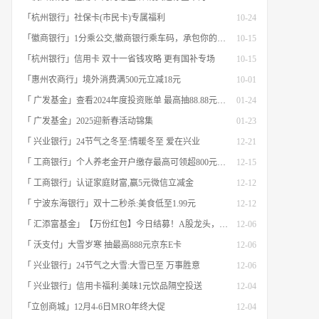
「杭州银行」社保卡(市民卡)专属福利
10-24
「徽商银行」1分乘公交,徽商银行乘车码，承包你的秋日趣味出行[限合肥]
10-15
「杭州银行」信用卡 双十一省钱攻略 更有国补专场
10-15
「惠州农商行」境外消费满500元立减18元
10-01
「 广发基金」查看2024年度投资账单 最高抽88.88元红包
01-24
「 广发基金」2025迎新春活动锦集
01-23
「 兴业银行」24节气之冬至:情暖冬至 爱在兴业
12-21
「 工商银行」个人养老金开户缴存最高可领超800元立减金
12-15
「 工商银行」认证家庭财富,赢5元微信立减金
12-12
「 宁波东海银行」双十二秒杀:美食低至1.99元
12-12
「 汇添富基金」【万份红包】今日结募！A股龙头，尽入此基矣
12-06
「 沃支付」大雪岁寒 抽最高888元京东E卡
12-06
「 兴业银行」24节气之大雪:大雪已至 万事胜意
12-06
「 兴业银行」信用卡福利:美味1元饮品隔空投送
12-04
「立创商城」12月4-6日MRO年终大促
12-04