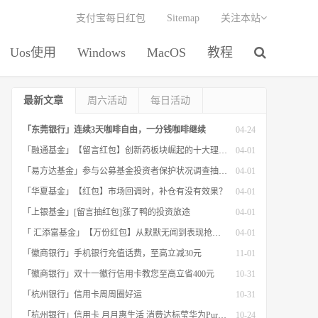
支付宝每日红包
Sitemap
关注本站
Uos使用
Windows
MacOS
教程
最新文章
周六活动
每日活动
「东莞银行」连续3天咖啡自由，一分钱咖啡继续
04-24
「融通基金」【留言红包】创新药板块崛起的十大理由！
04-01
「易方达基金」参与公募基金投资者保护状况调查抽红包
04-01
「华夏基金」【红包】市场回调时，补仓有没有效果？
04-01
「上银基金」[留言抽红包]​涨了鸭的投资旅途
04-01
「 汇添富基金」【万份红包】从默默无闻到表现抢眼，有色金属经历了什么？
04-01
「徽商银行」手机银行充值话费，至高立减30元
11-01
「徽商银行」双十一徽行信用卡教您至高立省400元
10-31
「杭州银行」信用卡周周圈好运
10-31
「杭州银行」信用卡 月月惠生活 消费达标莹华为PuraX MateBook14等好礼
10-24