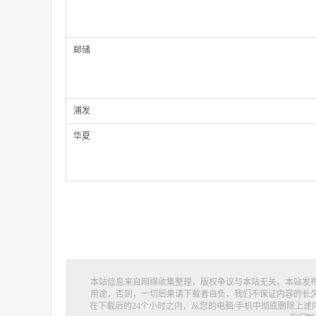
邮储
浦发
华夏
本站信息来自网络收集整理，版权争议与本站无关。本站发
用途，否则，一切后果请下载者自负，我们不保证内容的长
在下载后的24个小时之内，从您的电脑/手机中彻底删除上