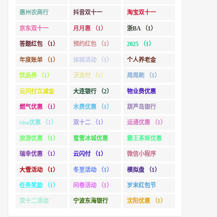
惠州农商行
抖音双十一
淘宝双十一
（1）
（1）
（2）
京东双十一
月月惠 （1）
浙BA （1）
（1）
答题红包 （1）
预约红包 （1）
2025 （1）
年度账单 （1）
体验活动 （1）
个人养老金
（1）
饮品券 （1）
沃支付 （1）
周周刷 （1）
云闪付立减金
大连银行 （2）
物业费优惠
（1）
（1）
燃气优惠 （1）
水费优惠 （1）
葫芦岛银行
（1）
visa优惠 （1）
双十二 （1）
运通优惠 （1）
旅游优惠 （1）
蜜雪冰城优惠
霸王茶姬优惠
（1）
（1）
瑞幸优惠 （1）
云闪付 （1）
微信小程序
（1）
大雪活动 （1）
冬至活动 （1）
模拟盘 （1）
任务奖励 （1）
问卷活动 （1）
岁末红包节
（1）
双十二活动
宁波东海银行
沈阳优惠 （1）
（1）
（1）