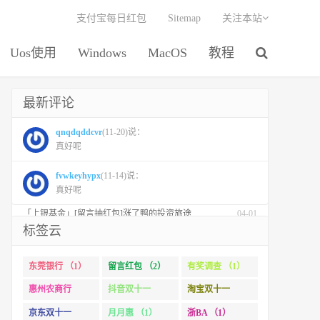
支付宝每日红包
Sitemap
关注本站
Uos使用
Windows
MacOS
教程
最新评论
最新文章
周日活动
每日活动
「东莞银行」连续3天咖啡自由，一分钱咖啡继续
04-24
qnqdqddcvr
(11-20)说：
真好呢
「融通基金」【留言红包】创新药板块崛起的十大理由！
04-01
「易方达基金」参与公募基金投资者保护状况调查抽红包
04-01
fvwkeyhypx
(11-14)说：
真好呢
「华夏基金」【红包】市场回调时，补仓有没有效果？
04-01
「上银基金」[留言抽红包]​涨了鸭的投资旅途
04-01
标签云
「 汇添富基金」【万份红包】从默默无闻到表现抢眼，有色金属经历了什么？
04-01
「徽商银行」手机银行充值话费，至高立减30元
11-01
东莞银行 （1）
留言红包 （2）
有奖调查 （1）
「徽商银行」双十一徽行信用卡教您至高立省400元
10-31
惠州农商行
抖音双十一
淘宝双十一
「杭州银行」信用卡周周圈好运
10-31
（1）
（1）
（2）
京东双十一
月月惠 （1）
浙BA （1）
「杭州银行」信用卡 月月惠生活 消费达标莹华为PuraX MateBook14等好礼
10-24