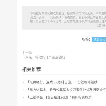
本站信息来自网络收集整理，版权争议与本站无关。本站发
用途，否则，一切后果请下载者自负，我们不保证内容的长
在下载后的24个小时之内，从您的电脑/手机中彻底删除上
我们联
标签：
流量活动
上一篇
「京东」零散的几个京豆领取
相关推荐
「东莞银行」连续3天咖啡自由，一分钱咖啡继续
「易方达基金」参与公募基金投资者保护状况调查抽红
「上银基金」[留言抽红包]​涨了鸭的投资旅途