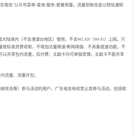
广东电信"公众号菜单-查询.服务-套餐用量，流量到账信息以短信通知
大陆境内（不含港澳台地区）使用，不含WLAN（Wi-Fi）上网。只
量按标准资费收取，不增加达量降速/断网阈值、不具备提速功能，不
可以共享包内流量，后付费：主副卡均可单独受理，主副卡不能共享
套内流量、流量月包；
网络攻击等）参与活动的用户，广东电信有权禁止其参与活动，包括取