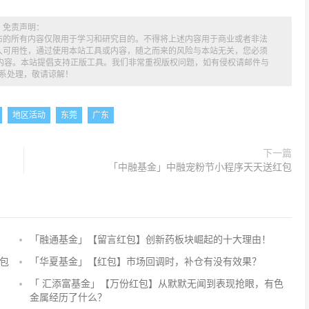
免责声明：
布的所有内容仅限用于学习和研究目的。不得将上述内容用于商业或者非法
久可用性，通过使用本站工具或内容，随之而来的风险与本站无关，您必须
述内容。本站提倡支持正版工具。我们非常重视版权问题，如有侵权请邮件与
系处理，敬请谅解！
地区活动
东莞
广东
下一篇
「中融基金」中融宠粉节小程序天天送红包
「融通基金」【留言红包】创新药板块崛起的十大理由！
评
论
包
「华夏基金」【红包】市场回调时，补仓有没有效果？
抢
「 汇添富基金」【万份红包】从默默无闻到表现抢眼，有色
沙
金属经历了什么？
发