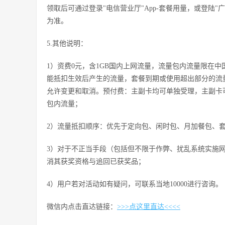
领取后可通过登录"电信营业厅"App-套餐用量，或登陆"
为准。
5.其他说明：
1）资费0元，含1GB国内上网流量，流量包内流量限在中国
能抵扣生效后产生的流量，套餐到期或使用超出部分的流
允许变更和取消。预付费：主副卡均可单独受理，主副卡
包内流量；
2）流量抵扣顺序：优先于定向包、闲时包、月加餐包、
3）对于不正当手段（包括但不限于作弊、扰乱系统实施
消其获奖资格与追回已获奖品；
4）用户若对活动如有疑问，可联系当地10000进行咨询。
微信内点击直达链接：
>>>点这里直达<<<<