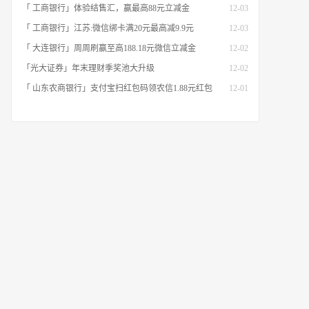
「 工商银行」体验结售汇，赢最高88元立减金
12-03
「 工商银行」江苏:微信绑卡满20元最高减9.9元
12-03
「 大连银行」周周刷赢至高188.18元微信立减金
12-02
「光大证券」年末理财季奖池大升级
12-02
「 山东农商银行」支付宝扫红包码领农信1.88元红包
12-01