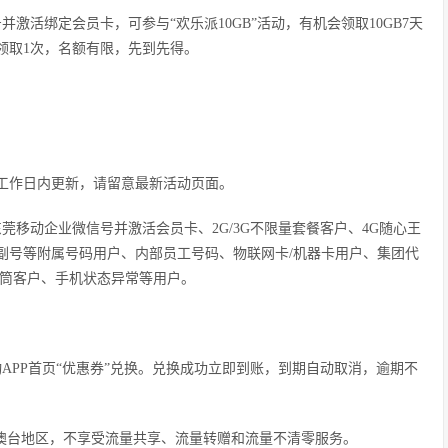
激活绑定会员卡，可参与“欢乐派10GB”活动，有机会领取10GB7天
领取1次，名额有限，先到先得。
个工作日内更新，请留意最新活动页面。
莞移动企业微信号并激活会员卡、2G/3G不限量套餐客户、4G随心王
副号等附属号码用户、内部员工号码、物联网卡/机器卡用户、集团代
花筒客户、手机状态异常等用户。
APP首页“优惠券”兑换。兑换成功立即到账，到期自动取消，逾期不
港澳台地区，不享受流量共享、流量转赠和流量不清零服务。