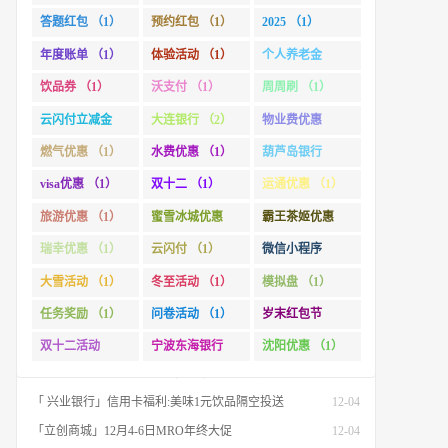
（1）
答题红包 （1）
预约红包 （1）
2025 （1）
「杭州银行」社保卡(市民卡)专属福利
10-24
「徽商银行」1分乘公交,徽商银行乘车码，承包你的秋日趣味出行[限合肥]
10-15
年度账单 （1）
体验活动 （1）
个人养老金
「杭州银行」信用卡 双十一省钱攻略 更有国补专场
10-15
（1）
饮品券 （1）
沃支付 （1）
周周刷 （1）
「惠州农商行」境外消费满500元立减18元
10-01
云闪付立减金
大连银行 （2）
物业费优惠
「 广发基金」查看2024年度投资账单 最高抽88.88元红包
01-24
（1）
（1）
燃气优惠 （1）
水费优惠 （1）
葫芦岛银行
「 广发基金」2025迎新春活动锦集
01-23
（1）
visa优惠 （1）
双十二 （1）
运通优惠 （1）
「 兴业银行」24节气之冬至:情暖冬至 爱在兴业
12-21
旅游优惠 （1）
蜜雪冰城优惠
霸王茶姬优惠
「 工商银行」个人养老金开户缴存最高可领超800元立减金
12-15
（1）
（1）
瑞幸优惠 （1）
云闪付 （1）
微信小程序
「 工商银行」认证家庭财富,赢5元微信立减金
12-12
（1）
大雪活动 （1）
冬至活动 （1）
模拟盘 （1）
「 宁波东海银行」双十二秒杀:美食低至1.99元
12-12
任务奖励 （1）
问卷活动 （1）
岁末红包节
「 汇添富基金」【万份红包】今日结募！A股龙头，尽入此基矣
12-06
（1）
「 沃支付」大雪岁寒 抽最高888元京东E卡
12-06
双十二活动
宁波东海银行
沈阳优惠 （1）
「 兴业银行」24节气之大雪:大雪已至 万事胜意
12-06
（1）
（1）
「 兴业银行」信用卡福利:美味1元饮品隔空投送
12-04
「立创商城」12月4-6日MRO年终大促
12-04