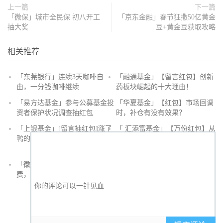
上一篇
下一篇
「微保」城市全民保 初八开工
「京东金融」春节狂撒50亿黄金
抽大奖
豆+黄金豆获取攻略
相关推荐
「东莞银行」连续3天咖啡自
「融通基金」【留言红包】创新
由，一分钱咖啡继续
药板块崛起的十大理由！
抢
「易方达基金」参与公募基金投
「华夏基金」【红包】市场回调
沙
资者保护状况调查抽红包
时，补仓有没有效果？
发
「上银基金」[留言抽红包]​涨了
「 汇添富基金」【万份红包】从
鸭的投资旅途
默默无闻到表现抢眼，有色金属
经历了什么？
「徽商银行」手机银行充值话
「徽商银行」双十一徽行信用卡
费，至高立减30元
教您至高立省400元