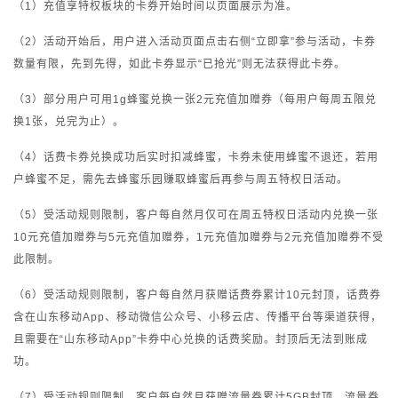
（1）充值享特权板块的卡券开始时间以页面展示为准。
（2）活动开始后，用户进入活动页面点击右侧“立即拿”参与活动，卡券
数量有限，先到先得，如此卡券显示“已抢光”则无法获得此卡券。
（3）部分用户可用1g蜂蜜兑换一张2元充值加赠券（每用户每周五限兑
换1张，兑完为止）。
（4）话费卡券兑换成功后实时扣减蜂蜜，卡券未使用蜂蜜不退还，若用
户蜂蜜不足，需先去蜂蜜乐园赚取蜂蜜后再参与周五特权日活动。
（5）受活动规则限制，客户每自然月仅可在周五特权日活动内兑换一张
10元充值加赠券与5元充值加赠券，1元充值加赠券与2元充值加赠券不受
此限制。
（6）受活动规则限制，客户每自然月获赠话费券累计10元封顶，话费券
含在山东移动App、移动微信公众号、小移云店、传播平台等渠道获得，
且需要在“山东移动App”卡券中心兑换的话费奖励。封顶后无法到账成
功。
（7）受活动规则限制，客户每自然月获赠流量券累计5GB封顶，流量券