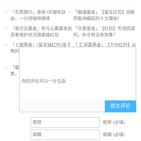
「东莞银行」连续3天咖啡自
「融通基金」【留言红包】创新
由，一分钱咖啡继续
药板块崛起的十大理由！
抢
「易方达基金」参与公募基金投
「华夏基金」【红包】市场回调
沙
资者保护状况调查抽红包
时，补仓有没有效果？
发
「上银基金」[留言抽红包]​涨了
「 汇添富基金」【万份红包】从
鸭的投资旅途
默默无闻到表现抢眼，有色金属
经历了什么？
「徽商银行」手机银行充值话
「徽商银行」双十一徽行信用卡
费，至高立减30元
教您至高立省400元
提交评论
昵称 (必填)
邮箱 (必填)