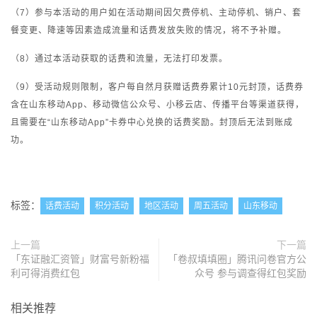
（7）参与本活动的用户如在活动期间因欠费停机、主动停机、销户、套
餐变更、降速等因素造成流量和话费发放失败的情况，将不予补赠。
（8）通过本活动获取的话费和流量，无法打印发票。
（9）受活动规则限制，客户每自然月获赠话费券累计10元封顶，话费券
含在山东移动App、移动微信公众号、小移云店、传播平台等渠道获得，
且需要在“山东移动App”卡券中心兑换的话费奖励。封顶后无法到账成
功。
标签：
话费活动
积分活动
地区活动
周五活动
山东移动
上一篇
下一篇
「东证融汇资管」财富号新粉福
「卷叔填填圈」腾讯问卷官方公
利可得消费红包
众号 参与调查得红包奖励
相关推荐