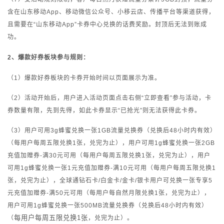
含在山东移动App、移动微信公众号、小移云店、传播平台等渠道获得，
且需要在“山东移动App”卡券中心兑换的话费奖励。封顶后无法到账成
功。
2、爆款好券板块参与规则：
（1）爆款好券板块的卡券开始时间以页面展示为准。
（2）活动开始后，用户进入活动页面点击右侧“立即查看”参与活动，卡
券数量有限，先到先得，如此卡券显示“已抢光”则无法获得此卡券。
（3）用户可用3g蜂蜜兑换一张1GB流量兑换券（兑换后48小时内有效）
（每用户每周五限兑换1张，兑完为止），用户可用1g蜂蜜兑换一张2GB
充值加赠券-满30元可用（每用户每周五限兑换1张，兑完为止），
用户
可用1g蜂蜜兑换一张1元充值加赠券-满10元可用（每用户每周五限兑换1
张，兑完为止），
全球通钻石卡/白金卡/金卡/银卡用户可兑换一张专享5
元充值加赠券-满50元可用（
每用户每自然月限兑换1张
，兑完为止），
用户可用1g蜂蜜兑换一张500MB流量兑换券（兑换后48小时内有效）
每用户每周五限兑换1张
（
，兑完为止）。