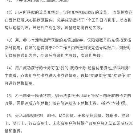
（
1
）卡券使用门槛以页面展示为准。
（2）用户所获赠的流量兑换券，仅限兑换相应额度的流量， 流量兑换券
在累计获赠5GB限制范围内。兑换成功后将于7个工作日内到账，以收到
确认短信为准。开通后立刻生效，流量过期将自动失效。
（3）用户参与本活动后所获赠的充值加赠券，仅限领取号码充值指定档
次时使用。获赠的话费将于7个工作日内赠送到被充值号码账户，到账时
间以短信通知为准，到账后当账期内有效，次账期失效。
（4）用户成功获得的卡券可在“我的-我的卡券-通信优惠券/生活福利券”
中查看，点击相应的卡券进入卡券详情页，选择“立即兑换”或“立即使用”
可进行兑换使用。
（5）若当前处于降速状态，则无法兑换使用周五特权日内获取的卡券的
将不予补赠。
流量，需提速后方能兑换；若在降速状态下兑换卡券，
（6）受活动规则限制，副卡、MO套餐、无极变速套餐、数据卡、物联
卡、随心卡、行业应用卡、未实名用户等特殊产品用户将无法正常获取流
量和话费。