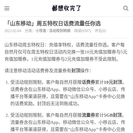
「山东移动」周五特权日话费流量任你选
2022-02-04
分类：
小惊喜
/
活动规则明细
阅读(9307)
评论(0)
山东移动周五特权日：充值享特权，话费流量任你选。客户每
自然月仅可在周五特权日活动内兑换一张10元充值加赠券与5元
充值加赠券，1元充值加赠券与2元充值加赠券不受此限制。
请注意移动活动话费券及流量券有
封顶
操作：
受活动规则限制，客户每自然月获赠
话费券
累计
10元封顶
，
话费券含在山东移动App、移动微信公众号、小移云店、传
播平台等渠道获得，且需要在“山东移动App”卡券中心兑换
的话费奖励。封顶后无法到账成功。
受活动规则限制，客户每自然月获赠
流量券
累计
5GB封顶
，
流量券含在山东移动App、移动微信公众号、小移云店、传
播平台等渠道获得，且需要在“山东移动App”卡券中心兑换