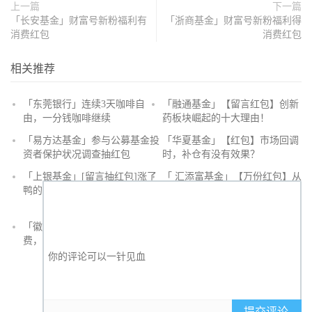
上一篇
下一篇
「长安基金」财富号新粉福利有
「浙商基金」财富号新粉福利得
消费红包
消费红包
相关推荐
「东莞银行」连续3天咖啡自
「融通基金」【留言红包】创新
由，一分钱咖啡继续
药板块崛起的十大理由！
抢
「易方达基金」参与公募基金投
「华夏基金」【红包】市场回调
沙
资者保护状况调查抽红包
时，补仓有没有效果？
发
「上银基金」[留言抽红包]​涨了
「 汇添富基金」【万份红包】从
鸭的投资旅途
默默无闻到表现抢眼，有色金属
经历了什么？
「徽商银行」手机银行充值话
「徽商银行」双十一徽行信用卡
费，至高立减30元
教您至高立省400元
提交评论