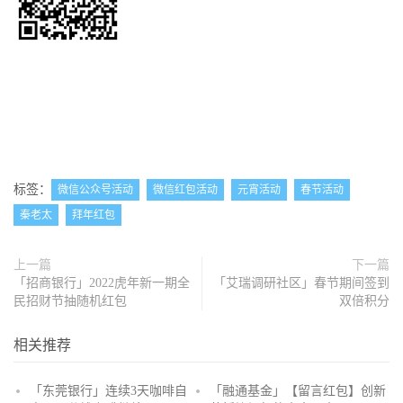
标签：
微信公众号活动
微信红包活动
元宵活动
春节活动
秦老太
拜年红包
上一篇
下一篇
「招商银行」2022虎年新一期全
「艾瑞调研社区」春节期间签到
民招财节抽随机红包
双倍积分
相关推荐
「东莞银行」连续3天咖啡自
「融通基金」【留言红包】创新