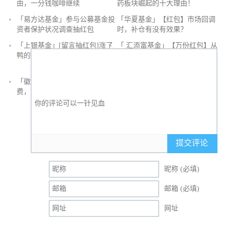
由，一分钱咖啡继续
药板块崛起的十大理由！
抢
「易方达基金」参与公募基金投
「华夏基金」【红包】市场回调
沙
资者保护状况调查抽红包
时，补仓有没有效果？
发
「上银基金」[留言抽红包]​涨了
「 汇添富基金」【万份红包】从
鸭的投资旅途
默默无闻到表现抢眼，有色金属
经历了什么？
「徽商银行」手机银行充值话
「徽商银行」双十一徽行信用卡
费，至高立减30元
教您至高立省400元
提交评论
昵称 (必填)
邮箱 (必填)
网址