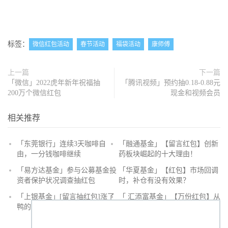
标签：
微信红包活动
春节活动
福袋活动
康师傅
上一篇
下一篇
「微信」2022虎年新年祝福抽
「腾讯视频」预约抽0.18-0.88元
200万个微信红包
现金和视频会员
相关推荐
「东莞银行」连续3天咖啡自
「融通基金」【留言红包】创新
由，一分钱咖啡继续
药板块崛起的十大理由！
抢
「易方达基金」参与公募基金投
「华夏基金」【红包】市场回调
沙
资者保护状况调查抽红包
时，补仓有没有效果？
发
「上银基金」[留言抽红包]​涨了
「 汇添富基金」【万份红包】从
鸭的投资旅途
默默无闻到表现抢眼，有色金属
经历了什么？