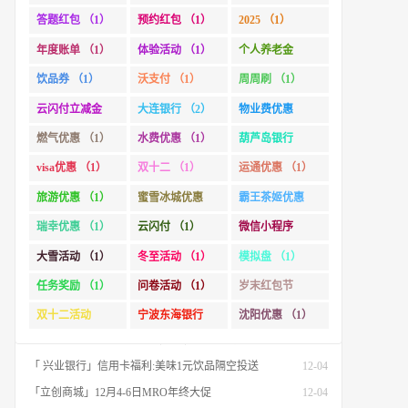
（1）
答题红包 （1）
预约红包 （1）
2025 （1）
「杭州银行」社保卡(市民卡)专属福利
10-24
「徽商银行」1分乘公交,徽商银行乘车码，承包你的秋日趣味出行[限合肥]
10-15
年度账单 （1）
体验活动 （1）
个人养老金
「杭州银行」信用卡 双十一省钱攻略 更有国补专场
10-15
（1）
饮品券 （1）
沃支付 （1）
周周刷 （1）
「惠州农商行」境外消费满500元立减18元
10-01
云闪付立减金
大连银行 （2）
物业费优惠
「 广发基金」查看2024年度投资账单 最高抽88.88元红包
01-24
（1）
（1）
燃气优惠 （1）
水费优惠 （1）
葫芦岛银行
「 广发基金」2025迎新春活动锦集
01-23
（1）
visa优惠 （1）
双十二 （1）
运通优惠 （1）
「 兴业银行」24节气之冬至:情暖冬至 爱在兴业
12-21
旅游优惠 （1）
蜜雪冰城优惠
霸王茶姬优惠
「 工商银行」个人养老金开户缴存最高可领超800元立减金
12-15
（1）
（1）
瑞幸优惠 （1）
云闪付 （1）
微信小程序
「 工商银行」认证家庭财富,赢5元微信立减金
12-12
（1）
大雪活动 （1）
冬至活动 （1）
模拟盘 （1）
「 宁波东海银行」双十二秒杀:美食低至1.99元
12-12
任务奖励 （1）
问卷活动 （1）
岁末红包节
「 汇添富基金」【万份红包】今日结募！A股龙头，尽入此基矣
12-06
（1）
「 沃支付」大雪岁寒 抽最高888元京东E卡
12-06
双十二活动
宁波东海银行
沈阳优惠 （1）
「 兴业银行」24节气之大雪:大雪已至 万事胜意
12-06
（1）
（1）
「 兴业银行」信用卡福利:美味1元饮品隔空投送
12-04
「立创商城」12月4-6日MRO年终大促
12-04