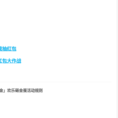
戏抽红包
红包大作战
金」欢乐砸金蛋活动规则