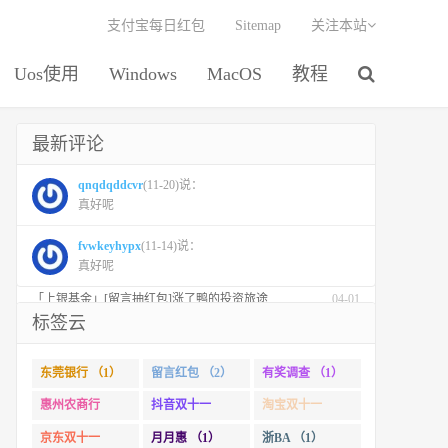
支付宝每日红包
Sitemap
关注本站
Uos使用
Windows
MacOS
教程
最新评论
最新文章
周五活动
每日活动
「东莞银行」连续3天咖啡自由，一分钱咖啡继续
04-24
qnqdqddcvr
(11-20)说：
真好呢
「融通基金」【留言红包】创新药板块崛起的十大理由！
04-01
「易方达基金」参与公募基金投资者保护状况调查抽红包
04-01
fvwkeyhypx
(11-14)说：
真好呢
「华夏基金」【红包】市场回调时，补仓有没有效果？
04-01
「上银基金」[留言抽红包]​涨了鸭的投资旅途
04-01
标签云
「 汇添富基金」【万份红包】从默默无闻到表现抢眼，有色金属经历了什么？
04-01
「徽商银行」手机银行充值话费，至高立减30元
11-01
东莞银行 （1）
留言红包 （2）
有奖调查 （1）
「徽商银行」双十一徽行信用卡教您至高立省400元
10-31
惠州农商行
抖音双十一
淘宝双十一
「杭州银行」信用卡周周圈好运
10-31
（1）
（1）
（2）
京东双十一
月月惠 （1）
浙BA （1）
「杭州银行」信用卡 月月惠生活 消费达标莹华为PuraX MateBook14等好礼
10-24