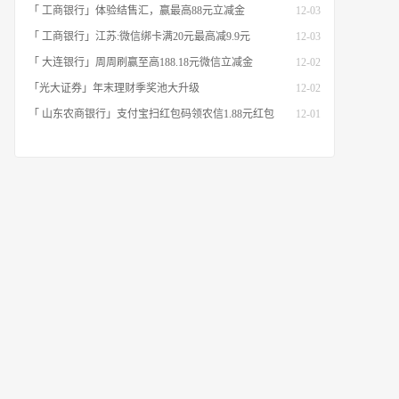
「 工商银行」体验结售汇，赢最高88元立减金
12-03
「 工商银行」江苏:微信绑卡满20元最高减9.9元
12-03
「 大连银行」周周刷赢至高188.18元微信立减金
12-02
「光大证券」年末理财季奖池大升级
12-02
「 山东农商银行」支付宝扫红包码领农信1.88元红包
12-01