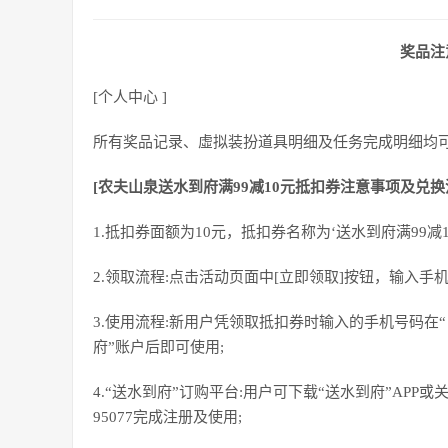
奖品注
[个人中心 ]
所有奖品记录、虛拟装扮道具明细及任务完成明细均可在
[农夫山泉送水到府满99减10元抵扣券注意事项及兑换
1.抵扣券面额为10元，抵扣券名称为‘送水到府满99减1
2.领取流程:点击活动页面中[立即领取]按钮，输入
3.使用流程:新用户凭领取抵扣券时输入的手机号码在
府”账户后即可使用;
4.“送水到府”订购平台:用户可下载“送水到府”AP
95077完成注册及使用;