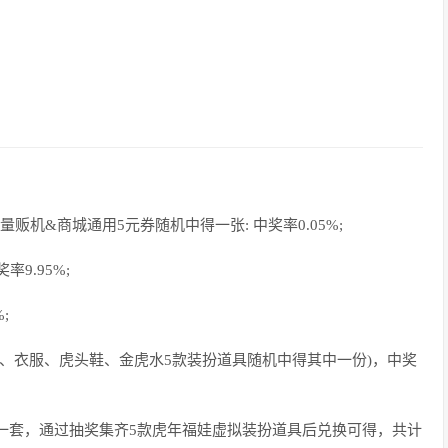
量贩机&商城通用5元券随机中得一张: 中奖率0.05%;
9.95%;
;
巾、衣服、虎头鞋、金虎水5款装扮道具随机中得其中一份)，中奖
一套，通过抽奖集齐5款虎年福娃虚拟装扮道具后兑换可得，共计