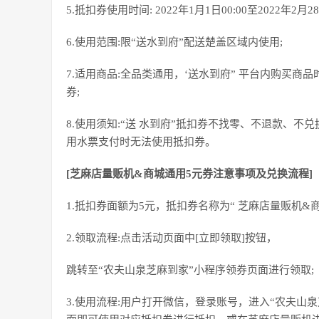
5.抵扣券使用时间: 2022年1月1日00:00至2022年2月2
6.使用范围:限“送水到府”配送楚盖区域内使用;
7.适用商品:全品类通用，‘送水到府” 平台内购买商
券;
8.使用须知:“送 水到府”抵扣券不找零、不退款、
用水票支付时无法使用抵扣券。
[芝麻店量贩机&商城通用5元券注意事项及兑换流程]
1.抵扣券面额为5元，抵扣券名称为“ 芝麻店量贩机&商
2.领取流程:点击活动页面中[立即领取]按钮，
跳转至“农夫山泉芝麻到家”小程序领券页面进行领取;
3.使用流程:用户打开微信，登录账号，进入“农夫山