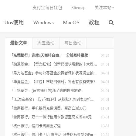
支付宝每日红包
Sitemap
关注本站
Uos使用
Windows
MacOS
教程
最新文章
周五活动
每日活动
「东莞银行」连续3天咖啡自由，一分钱咖啡继续
04-24
「融通基金」【留言红包】创新药板块崛起的十大理由！
04-01
「易方达基金」参与公募基金投资者保护状况调查抽红包
04-01
「华夏基金」【红包】市场回调时，补仓有没有效果？
04-01
「上银基金」[留言抽红包]​涨了鸭的投资旅途
04-01
「 汇添富基金」【万份红包】从默默无闻到表现抢眼，有色金属经历了什么？
04-01
「徽商银行」手机银行充值话费，至高立减30元
11-01
「徽商银行」双十一徽行信用卡教您至高立省400元
10-31
「杭州银行」信用卡周周圈好运
10-31
「杭州银行」信用卡 月月惠生活 消费达标莹华为PuraX MateBook14等好礼
10-24