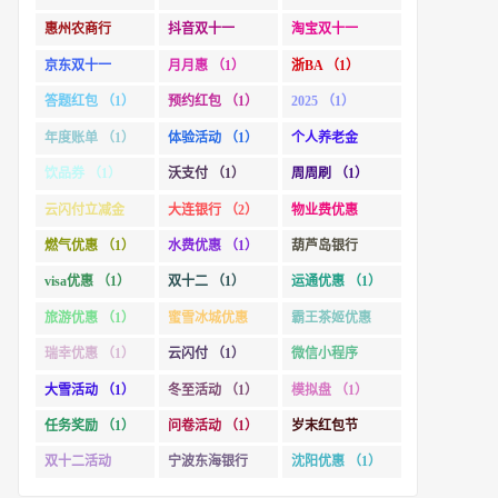
惠州农商行
抖音双十一
淘宝双十一
（1）
（1）
（2）
京东双十一
月月惠 （1）
浙BA （1）
（1）
答题红包 （1）
预约红包 （1）
2025 （1）
年度账单 （1）
体验活动 （1）
个人养老金
（1）
饮品券 （1）
沃支付 （1）
周周刷 （1）
云闪付立减金
大连银行 （2）
物业费优惠
（1）
（1）
燃气优惠 （1）
水费优惠 （1）
葫芦岛银行
（1）
visa优惠 （1）
双十二 （1）
运通优惠 （1）
旅游优惠 （1）
蜜雪冰城优惠
霸王茶姬优惠
（1）
（1）
瑞幸优惠 （1）
云闪付 （1）
微信小程序
（1）
大雪活动 （1）
冬至活动 （1）
模拟盘 （1）
任务奖励 （1）
问卷活动 （1）
岁末红包节
（1）
双十二活动
宁波东海银行
沈阳优惠 （1）
（1）
（1）