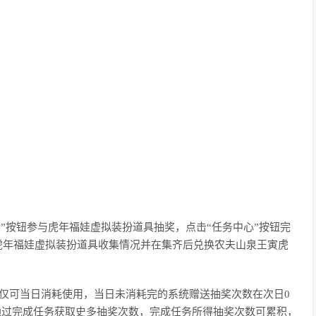
奖”按钮参与虎年福娃虚拟装扮道具抽奖，点击“任务中心”按钮完
虎年福娃虚拟装扮道具收集情况并在集齐后兑换农夫山泉王寅虎
仅可当日消耗使用，当日未消耗完的系统赠送抽奖次数在次日0
通过完成任务获取史多抽奖次数，完成任务所得抽奖次数可累积，