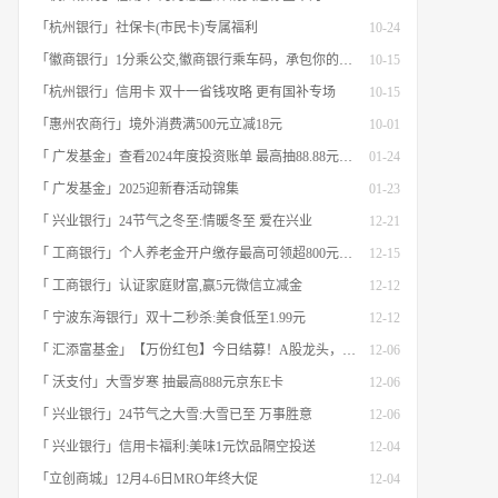
「杭州银行」社保卡(市民卡)专属福利
10-24
「徽商银行」1分乘公交,徽商银行乘车码，承包你的秋日趣味出行[限合肥]
10-15
「杭州银行」信用卡 双十一省钱攻略 更有国补专场
10-15
「惠州农商行」境外消费满500元立减18元
10-01
「 广发基金」查看2024年度投资账单 最高抽88.88元红包
01-24
「 广发基金」2025迎新春活动锦集
01-23
「 兴业银行」24节气之冬至:情暖冬至 爱在兴业
12-21
「 工商银行」个人养老金开户缴存最高可领超800元立减金
12-15
「 工商银行」认证家庭财富,赢5元微信立减金
12-12
「 宁波东海银行」双十二秒杀:美食低至1.99元
12-12
「 汇添富基金」【万份红包】今日结募！A股龙头，尽入此基矣
12-06
「 沃支付」大雪岁寒 抽最高888元京东E卡
12-06
「 兴业银行」24节气之大雪:大雪已至 万事胜意
12-06
「 兴业银行」信用卡福利:美味1元饮品隔空投送
12-04
「立创商城」12月4-6日MRO年终大促
12-04