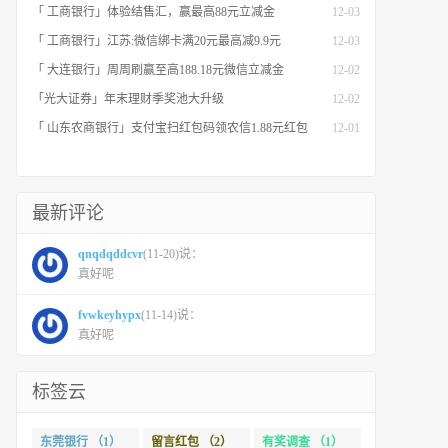
「 工商银行」体验结售汇，赢最高88元立减金
12-03
「 工商银行」江苏:微信绑卡满20元最高减9.9元
12-03
「 大连银行」周周刷赢至高188.18元微信立减金
12-02
「光大证券」年末理财季奖池大升级
12-02
「 山东农商银行」支付宝扫红包码领农信1.88元红包
12-01
最新评论
qnqdqddcvr
(11-20)说：
真好呢
fvwkeyhypx
(11-14)说：
真好呢
标签云
东莞银行 （1）
留言红包 （2）
有奖调查 （1）