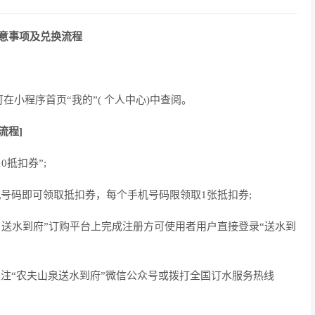
意事项及兑换流程
小程序首页“我的”( 个人中心)中查阅。
流程]
0抵扣券”;
手机号码即可领取抵扣券，每个手机号码限领取1张抵扣券;
“ 送水到府”订购平台上完成注册方可使用者用户直接登录“送水到
P或关注“农夫山泉送水到府”微信公众号或拨打全国订水服务热线