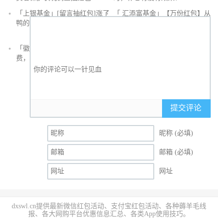
发
「上银基金」[留言抽红包]​涨了
「 汇添富基金」【万份红包】从
鸭的投资旅途
默默无闻到表现抢眼，有色金属
经历了什么？
「徽商银行」手机银行充值话
「徽商银行」双十一徽行信用卡
费，至高立减30元
教您至高立省400元
提交评论
昵称 (必填)
邮箱 (必填)
网址
dxswl.cn提供最新微信红包活动、支付宝红包活动、各种薅羊毛线
报、各大网购平台优惠信息汇总、各类App使用技巧。