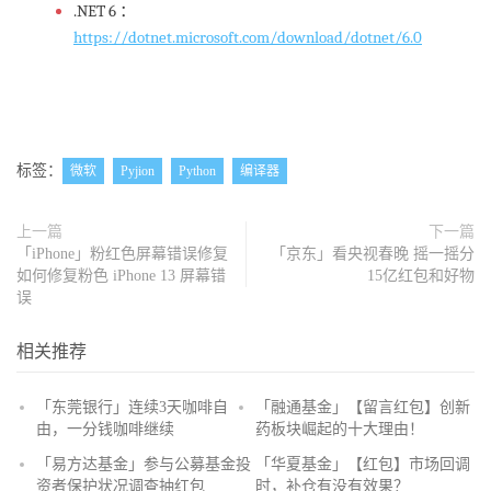
.NET 6 ：
https://dotnet.microsoft.com/download/dotnet/6.0
标签：
微软
Pyjion
Python
编译器
上一篇
下一篇
「iPhone」粉红色屏幕错误修复
「京东」看央视春晚 摇一摇分
如何修复粉色 iPhone 13 屏幕错
15亿红包和好物
误
相关推荐
「东莞银行」连续3天咖啡自
「融通基金」【留言红包】创新
由，一分钱咖啡继续
药板块崛起的十大理由！
抢
「易方达基金」参与公募基金投
「华夏基金」【红包】市场回调
沙
资者保护状况调查抽红包
时，补仓有没有效果？