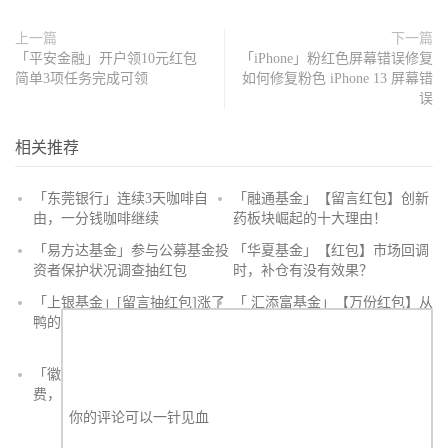
上一篇
下一篇
「平安金融」开户领10元红包
「iPhone」粉红色屏幕错误修复
简单3项任务完成可领
如何修复粉色 iPhone 13 屏幕错
误
相关推荐
「东莞银行」连续3天咖啡自
「融通基金」【留言红包】创新
由，一分钱咖啡继续
药板块崛起的十大理由！
抢
「易方达基金」参与公募基金投
「华夏基金」【红包】市场回调
沙
资者保护状况调查抽红包
时，补仓有没有效果？
发
「上银基金」[留言抽红包]​涨了
「 汇添富基金」【万份红包】从
鸭的投资旅途
默默无闻到表现抢眼，有色金属
经历了什么？
「徽商银行」手机银行充值话
「徽商银行」双十一徽行信用卡
费，至高立减30元
教您至高立省400元