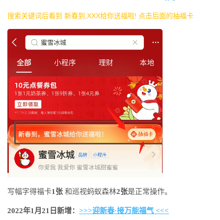
搜索关键词后看到 新春到,XXX给你送福啦! 点击后面的抽福卡
写幅字得福卡
1张
和巡视蚂蚁森林
2张
是正常操作。
2022年1月21日新增：
>>>迎新春·接万能福气 <<<