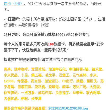
福卡（3张）
。另外每天可以参与一次生肖卡的激活，当晚开
奖。
25日更新
：集福卡所有渠道开放：蚂蚁庄园捐蛋（2张）、生活
频道看15s视频得福卡（3张）
26日更新
：
会员频道狂撒万能福1000万张20积分参与
每个人的账号最多只可收集
100
张福卡，再多就要被提示“发卡
塞不下了，快送给亲友一些再来试试吧”
搜索推广关键词得福卡
,请尝试五福合作商户商标：
喜茶、瑞幸咖啡、蜜雪冰城、加油中石化、中油好客e站、益禾堂、
小米优品、十足、集五福、毛戈平、汉堡王、元气森林、小米、
12306、肯德基、麦当劳、加油浙江、T3出行、携程、屈臣氏、苏
宁易购、银泰百货、爱租机、爱琴海、顺丰、万达广场、大润发、
快宝驿站、一点万象、威马汽车、良品铺子、益禾堂、联合利华、
名创优品、伊利、步步高
更多合作商户关键词请查看：
20220119161238188.jpg