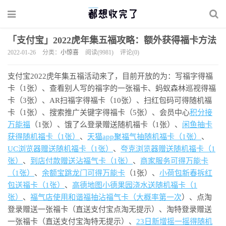
「支付宝」2022虎年集五福攻略：额外获得福卡方法
2022-01-26
分类：
小惊喜
阅读(9981)
评论(0)
支付宝2022虎年集五福活动来了，目前开放的为：写福字得福
卡（1张）、查看别人写的福字的一张福卡、蚂蚁森林巡视得福
卡（3张）、AR扫福字得福卡（10张）、扫红包码可得随机福
卡（1张）、搜索推广关键字得福卡（5张）、会员中心
积分接
万能福
（1张）、饿了么登录赠送随机福卡（1张）、
闲鱼抽卡
获得随机福卡（1张）
、
天猫app聚福气抽随机福卡（1张）
、
UC浏览器赠送随机福卡（1张）
、
夸克浏览器赠送随机福卡（1
张）
、
到店付款赠送沾福气卡（1张）
、
商家服务可得万能卡
（1张）
、
余额宝跳龙门可得万能卡
（1张）、
小荷包新春拆红
包送福卡（1张）
、
高德地图小德果园浇水送随机福卡（1
张）
、
福气店使用和谐福抽沾福气卡（大概率第一次
）、点淘
登录赠送一张福卡（直送支付宝点淘无提示）、淘特登录赠送
一张福卡（直送支付宝淘特无提示）、
23日新增摇一摇得随机