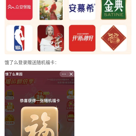
饿了么登录赠送随机福卡：