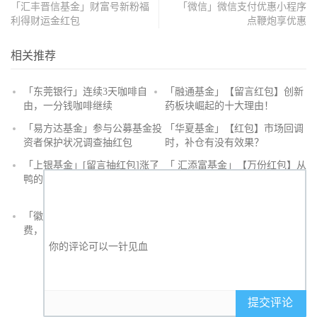
「汇丰晋信基金」财富号新粉福
「微信」微信支付优惠小程序
利得财运金红包
点鞭炮享优惠
相关推荐
「东莞银行」连续3天咖啡自
「融通基金」【留言红包】创新
由，一分钱咖啡继续
药板块崛起的十大理由！
抢
「易方达基金」参与公募基金投
「华夏基金」【红包】市场回调
沙
资者保护状况调查抽红包
时，补仓有没有效果？
发
「上银基金」[留言抽红包]​涨了
「 汇添富基金」【万份红包】从
鸭的投资旅途
默默无闻到表现抢眼，有色金属
经历了什么？
「徽商银行」手机银行充值话
「徽商银行」双十一徽行信用卡
费，至高立减30元
教您至高立省400元
提交评论