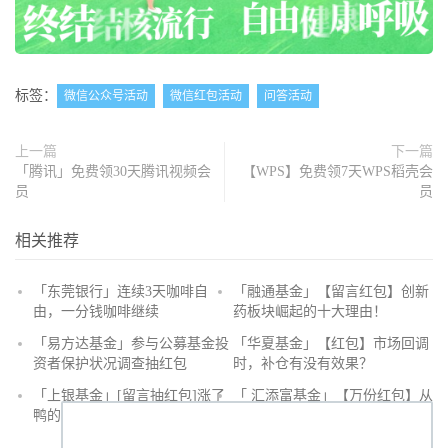
标签：
微信公众号活动
微信红包活动
问答活动
上一篇
下一篇
「腾讯」免费领30天腾讯视频会
【WPS】免费领7天WPS稻壳会
员
员
相关推荐
「东莞银行」连续3天咖啡自
「融通基金」【留言红包】创新
由，一分钱咖啡继续
药板块崛起的十大理由！
抢
「易方达基金」参与公募基金投
「华夏基金」【红包】市场回调
沙
资者保护状况调查抽红包
时，补仓有没有效果？
发
「上银基金」[留言抽红包]​涨了
「 汇添富基金」【万份红包】从
鸭的投资旅途
默默无闻到表现抢眼，有色金属
经历了什么？