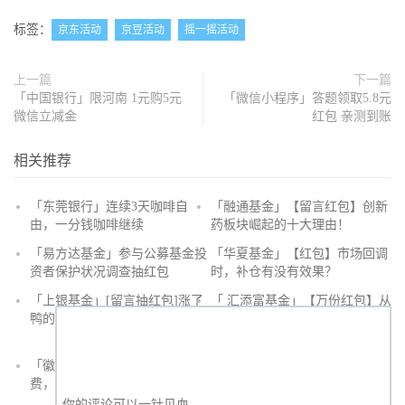
标签：
京东活动
京豆活动
摇一摇活动
上一篇
下一篇
「中国银行」限河南 1元购5元
「微信小程序」答题领取5.8元
微信立减金
红包 亲测到账
相关推荐
「东莞银行」连续3天咖啡自
「融通基金」【留言红包】创新
由，一分钱咖啡继续
药板块崛起的十大理由！
抢
「易方达基金」参与公募基金投
「华夏基金」【红包】市场回调
沙
资者保护状况调查抽红包
时，补仓有没有效果？
发
「上银基金」[留言抽红包]​涨了
「 汇添富基金」【万份红包】从
鸭的投资旅途
默默无闻到表现抢眼，有色金属
经历了什么？
「徽商银行」手机银行充值话
「徽商银行」双十一徽行信用卡
费，至高立减30元
教您至高立省400元